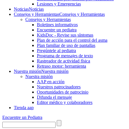
Lesiones y Emergencias
Noticias
Noticias
Consejos y Herramientas
Consejos y Herramientas
Consejos y Herramientas
Boletines informativos
Encuentre un pediatra
KidsDoc - Revise sus síntomas
Plan de acción para el control del asma
Plan familiar de uso de pantallas
Pregúntele al pediatra
Programa de mensajes de texto
Rastre​​ador de activida​d física
Retraso motor: herramienta
Nuestra misión
Nuestra misión
Nuestra misión
AAP en acción
Nuestros patrocinadores
Oportunidades de patrocinio
Difunda el mensaje
Editor médico y colaboradores
Tienda aap
Encuentre un Pediatra