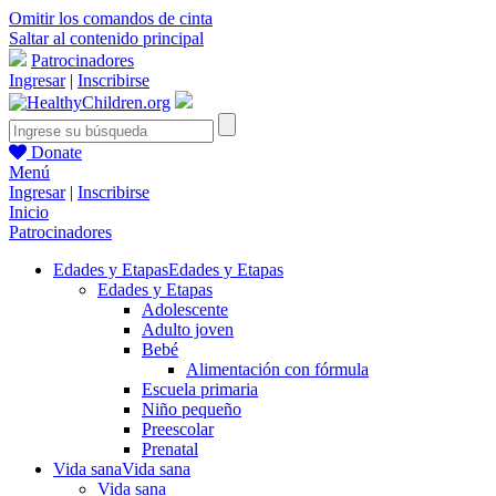
Omitir los comandos de cinta
Saltar al contenido principal
Patrocinadores
Ingresar
|
Inscribirse
Donate
Menú
Ingresar
|
Inscribirse
Inicio
Patrocinadores
Edades y Etapas
Edades y Etapas
Edades y Etapas
Adolescente
Adulto joven
Bebé
Alimentación con fórmula
Escuela primaria
Niño pequeño
Preescolar
Prenatal
Vida sana
Vida sana
Vida sana