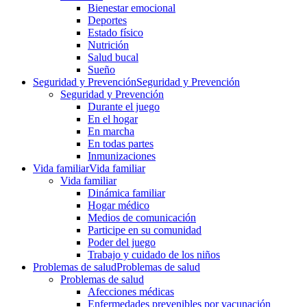
Bienestar emocional
Deportes
Estado físico
Nutrición
Salud bucal
Sueño
Seguridad y Prevención
Seguridad y Prevención
Seguridad y Prevención
Durante el juego
En el hogar
En marcha
En todas partes
Inmunizaciones
Vida familiar
Vida familiar
Vida familiar
Dinámica familiar
Hogar médico
Medios de comunicación
Participe en su comunidad
Poder del juego
Trabajo y cuidado de los niños
Problemas de salud
Problemas de salud
Problemas de salud
Afecciones médicas
Enfermedades prevenibles por vacunación