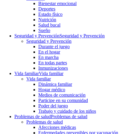
Bienestar emocional
Deportes
Estado físico
Nutrición
Salud bucal
Sueño
Seguridad y Prevención
Seguridad y Prevención
Seguridad y Prevención
Durante el juego
En el hogar
En marcha
En todas partes
Inmunizaciones
Vida familiar
Vida familiar
Vida familiar
Dinámica familiar
Hogar médico
Medios de comunicación
Participe en su comunidad
Poder del juego
Trabajo y cuidado de los niños
Problemas de salud
Problemas de salud
Problemas de salud
Afecciones médicas
Enfermedades prevenibles por vacunación