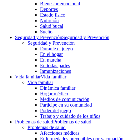
Bienestar emocional
Deportes
Estado físico
Nutrición
Salud bucal
Sueño
Seguridad y Prevención
Seguridad y Prevención
Seguridad y Prevención
Durante el juego
En el hogar
En marcha
En todas partes
Inmunizaciones
Vida familiar
Vida familiar
Vida familiar
Dinámica familiar
Hogar médico
Medios de comunicación
Participe en su comunidad
Poder del juego
Trabajo y cuidado de los niños
Problemas de salud
Problemas de salud
Problemas de salud
Afecciones médicas
Enfermedades prevenibles por vacunación