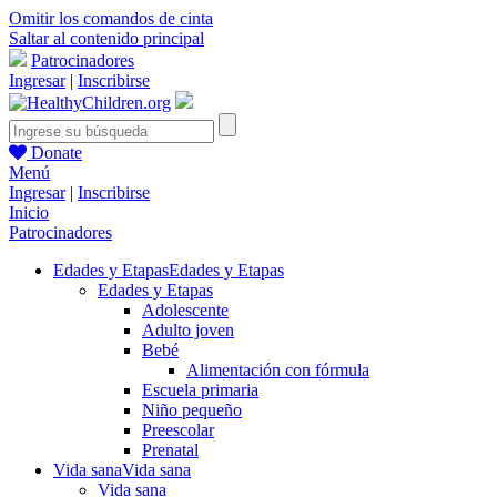
Omitir los comandos de cinta
Saltar al contenido principal
Patrocinadores
Ingresar
|
Inscribirse
Donate
Menú
Ingresar
|
Inscribirse
Inicio
Patrocinadores
Edades y Etapas
Edades y Etapas
Edades y Etapas
Adolescente
Adulto joven
Bebé
Alimentación con fórmula
Escuela primaria
Niño pequeño
Preescolar
Prenatal
Vida sana
Vida sana
Vida sana