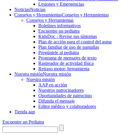
Lesiones y Emergencias
Noticias
Noticias
Consejos y Herramientas
Consejos y Herramientas
Consejos y Herramientas
Boletines informativos
Encuentre un pediatra
KidsDoc - Revise sus síntomas
Plan de acción para el control del asma
Plan familiar de uso de pantallas
Pregúntele al pediatra
Programa de mensajes de texto
Rastre​​ador de activida​d física
Retraso motor: herramienta
Nuestra misión
Nuestra misión
Nuestra misión
AAP en acción
Nuestros patrocinadores
Oportunidades de patrocinio
Difunda el mensaje
Editor médico y colaboradores
Tienda aap
Encuentre un Pediatra