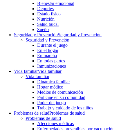
Bienestar emocional
Deportes
Estado físico
Nutrición
Salud bucal
Sueño
Seguridad y Prevención
Seguridad y Prevención
Seguridad y Prevención
Durante el juego
En el hogar
En marcha
En todas partes
Inmunizaciones
Vida familiar
Vida familiar
Vida familiar
Dinámica familiar
Hogar médico
Medios de comunicación
Participe en su comunidad
Poder del juego
Trabajo y cuidado de los niños
Problemas de salud
Problemas de salud
Problemas de salud
Afecciones médicas
Enfermedades prevenibles por vacunación