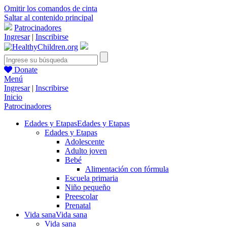
Omitir los comandos de cinta
Saltar al contenido principal
Patrocinadores
Ingresar
|
Inscribirse
Donate
Menú
Ingresar
|
Inscribirse
Inicio
Patrocinadores
Edades y Etapas
Edades y Etapas
Edades y Etapas
Adolescente
Adulto joven
Bebé
Alimentación con fórmula
Escuela primaria
Niño pequeño
Preescolar
Prenatal
Vida sana
Vida sana
Vida sana