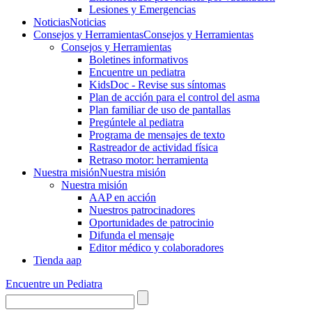
Lesiones y Emergencias
Noticias
Noticias
Consejos y Herramientas
Consejos y Herramientas
Consejos y Herramientas
Boletines informativos
Encuentre un pediatra
KidsDoc - Revise sus síntomas
Plan de acción para el control del asma
Plan familiar de uso de pantallas
Pregúntele al pediatra
Programa de mensajes de texto
Rastre​​ador de activida​d física
Retraso motor: herramienta
Nuestra misión
Nuestra misión
Nuestra misión
AAP en acción
Nuestros patrocinadores
Oportunidades de patrocinio
Difunda el mensaje
Editor médico y colaboradores
Tienda aap
Encuentre un Pediatra