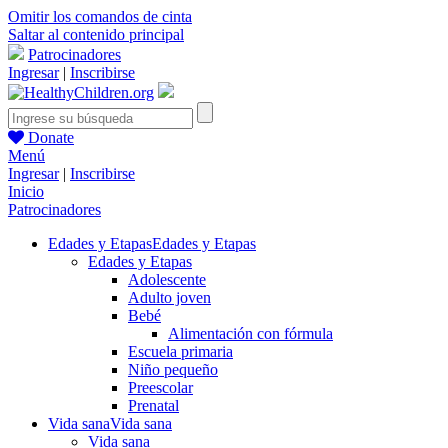
Omitir los comandos de cinta
Saltar al contenido principal
Patrocinadores
Ingresar
|
Inscribirse
Donate
Menú
Ingresar
|
Inscribirse
Inicio
Patrocinadores
Edades y Etapas
Edades y Etapas
Edades y Etapas
Adolescente
Adulto joven
Bebé
Alimentación con fórmula
Escuela primaria
Niño pequeño
Preescolar
Prenatal
Vida sana
Vida sana
Vida sana