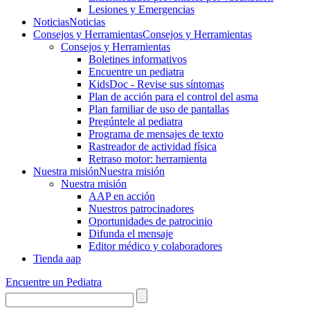
Lesiones y Emergencias
Noticias
Noticias
Consejos y Herramientas
Consejos y Herramientas
Consejos y Herramientas
Boletines informativos
Encuentre un pediatra
KidsDoc - Revise sus síntomas
Plan de acción para el control del asma
Plan familiar de uso de pantallas
Pregúntele al pediatra
Programa de mensajes de texto
Rastre​​ador de activida​d física
Retraso motor: herramienta
Nuestra misión
Nuestra misión
Nuestra misión
AAP en acción
Nuestros patrocinadores
Oportunidades de patrocinio
Difunda el mensaje
Editor médico y colaboradores
Tienda aap
Encuentre un Pediatra