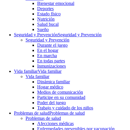
Bienestar emocional
Deportes
Estado físico
Nutrición
Salud bucal
Sueño
Seguridad y Prevención
Seguridad y Prevención
Seguridad y Prevención
Durante el juego
En el hogar
En marcha
En todas partes
Inmunizaciones
Vida familiar
Vida familiar
Vida familiar
Dinámica familiar
Hogar médico
Medios de comunicación
Participe en su comunidad
Poder del juego
Trabajo y cuidado de los niños
Problemas de salud
Problemas de salud
Problemas de salud
Afecciones médicas
Enfermedades prevenibles por vacunación