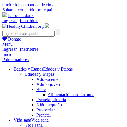
Omitir los comandos de cinta
Saltar al contenido principal
Patrocinadores
Ingresar
|
Inscribirse
Donate
Menú
Ingresar
|
Inscribirse
Inicio
Patrocinadores
Edades y Etapas
Edades y Etapas
Edades y Etapas
Adolescente
Adulto joven
Bebé
Alimentación con fórmula
Escuela primaria
Niño pequeño
Preescolar
Prenatal
Vida sana
Vida sana
Vida sana