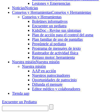
Lesiones y Emergencias
Noticias
Noticias
Consejos y Herramientas
Consejos y Herramientas
Consejos y Herramientas
Boletines informativos
Encuentre un pediatra
KidsDoc - Revise sus síntomas
Plan de acción para el control del asma
Plan familiar de uso de pantallas
Pregúntele al pediatra
Programa de mensajes de texto
Rastre​​ador de activida​d física
Retraso motor: herramienta
Nuestra misión
Nuestra misión
Nuestra misión
AAP en acción
Nuestros patrocinadores
Oportunidades de patrocinio
Difunda el mensaje
Editor médico y colaboradores
Tienda aap
Encuentre un Pediatra