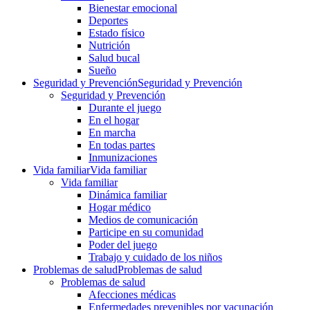
Bienestar emocional
Deportes
Estado físico
Nutrición
Salud bucal
Sueño
Seguridad y Prevención
Seguridad y Prevención
Seguridad y Prevención
Durante el juego
En el hogar
En marcha
En todas partes
Inmunizaciones
Vida familiar
Vida familiar
Vida familiar
Dinámica familiar
Hogar médico
Medios de comunicación
Participe en su comunidad
Poder del juego
Trabajo y cuidado de los niños
Problemas de salud
Problemas de salud
Problemas de salud
Afecciones médicas
Enfermedades prevenibles por vacunación