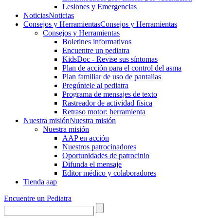
Lesiones y Emergencias
Noticias
Noticias
Consejos y Herramientas
Consejos y Herramientas
Consejos y Herramientas
Boletines informativos
Encuentre un pediatra
KidsDoc - Revise sus síntomas
Plan de acción para el control del asma
Plan familiar de uso de pantallas
Pregúntele al pediatra
Programa de mensajes de texto
Rastre​​ador de activida​d física
Retraso motor: herramienta
Nuestra misión
Nuestra misión
Nuestra misión
AAP en acción
Nuestros patrocinadores
Oportunidades de patrocinio
Difunda el mensaje
Editor médico y colaboradores
Tienda aap
Encuentre un Pediatra