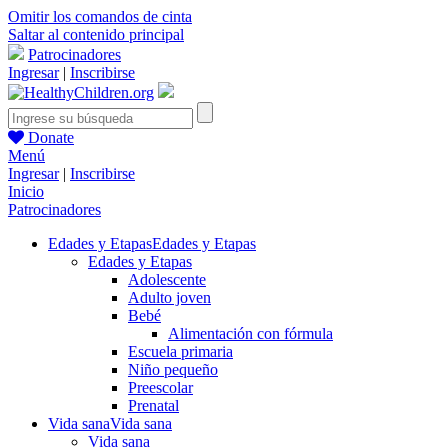
Omitir los comandos de cinta
Saltar al contenido principal
Patrocinadores
Ingresar
|
Inscribirse
Donate
Menú
Ingresar
|
Inscribirse
Inicio
Patrocinadores
Edades y Etapas
Edades y Etapas
Edades y Etapas
Adolescente
Adulto joven
Bebé
Alimentación con fórmula
Escuela primaria
Niño pequeño
Preescolar
Prenatal
Vida sana
Vida sana
Vida sana