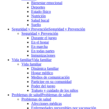
Bienestar emocional
Deportes
Estado físico
Nutrición
Salud bucal
Sueño
Seguridad y Prevención
Seguridad y Prevención
Seguridad y Prevención
Durante el juego
En el hogar
En marcha
En todas partes
Inmunizaciones
Vida familiar
Vida familiar
Vida familiar
Dinámica familiar
Hogar médico
Medios de comunicación
Participe en su comunidad
Poder del juego
Trabajo y cuidado de los niños
Problemas de salud
Problemas de salud
Problemas de salud
Afecciones médicas
Enfermedades prevenibles por vacunación