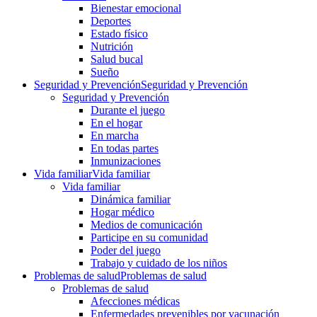
Bienestar emocional
Deportes
Estado físico
Nutrición
Salud bucal
Sueño
Seguridad y Prevención
Seguridad y Prevención
Seguridad y Prevención
Durante el juego
En el hogar
En marcha
En todas partes
Inmunizaciones
Vida familiar
Vida familiar
Vida familiar
Dinámica familiar
Hogar médico
Medios de comunicación
Participe en su comunidad
Poder del juego
Trabajo y cuidado de los niños
Problemas de salud
Problemas de salud
Problemas de salud
Afecciones médicas
Enfermedades prevenibles por vacunación