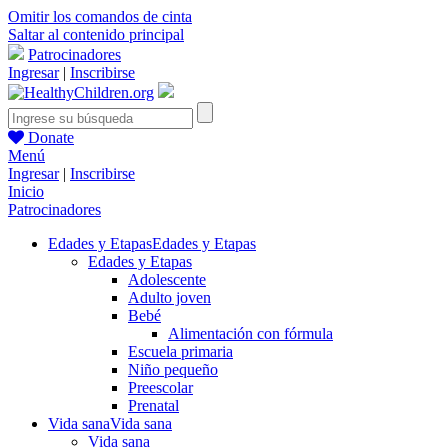
Omitir los comandos de cinta
Saltar al contenido principal
Patrocinadores
Ingresar
|
Inscribirse
Donate
Menú
Ingresar
|
Inscribirse
Inicio
Patrocinadores
Edades y Etapas
Edades y Etapas
Edades y Etapas
Adolescente
Adulto joven
Bebé
Alimentación con fórmula
Escuela primaria
Niño pequeño
Preescolar
Prenatal
Vida sana
Vida sana
Vida sana