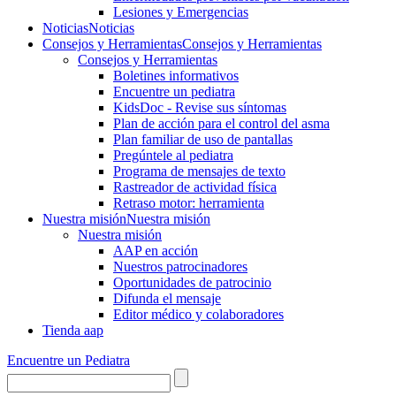
Lesiones y Emergencias
Noticias
Noticias
Consejos y Herramientas
Consejos y Herramientas
Consejos y Herramientas
Boletines informativos
Encuentre un pediatra
KidsDoc - Revise sus síntomas
Plan de acción para el control del asma
Plan familiar de uso de pantallas
Pregúntele al pediatra
Programa de mensajes de texto
Rastre​​ador de activida​d física
Retraso motor: herramienta
Nuestra misión
Nuestra misión
Nuestra misión
AAP en acción
Nuestros patrocinadores
Oportunidades de patrocinio
Difunda el mensaje
Editor médico y colaboradores
Tienda aap
Encuentre un Pediatra