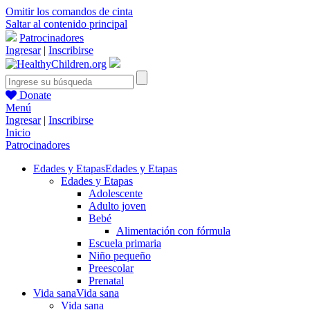
Omitir los comandos de cinta
Saltar al contenido principal
Patrocinadores
Ingresar
|
Inscribirse
Donate
Menú
Ingresar
|
Inscribirse
Inicio
Patrocinadores
Edades y Etapas
Edades y Etapas
Edades y Etapas
Adolescente
Adulto joven
Bebé
Alimentación con fórmula
Escuela primaria
Niño pequeño
Preescolar
Prenatal
Vida sana
Vida sana
Vida sana