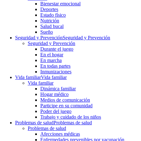
Bienestar emocional
Deportes
Estado físico
Nutrición
Salud bucal
Sueño
Seguridad y Prevención
Seguridad y Prevención
Seguridad y Prevención
Durante el juego
En el hogar
En marcha
En todas partes
Inmunizaciones
Vida familiar
Vida familiar
Vida familiar
Dinámica familiar
Hogar médico
Medios de comunicación
Participe en su comunidad
Poder del juego
Trabajo y cuidado de los niños
Problemas de salud
Problemas de salud
Problemas de salud
Afecciones médicas
Enfermedades prevenibles por vacunación