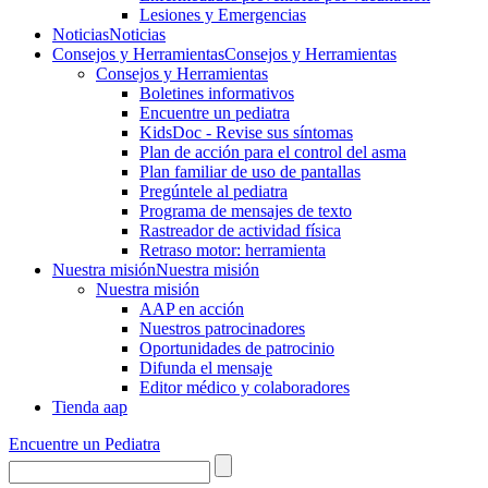
Lesiones y Emergencias
Noticias
Noticias
Consejos y Herramientas
Consejos y Herramientas
Consejos y Herramientas
Boletines informativos
Encuentre un pediatra
KidsDoc - Revise sus síntomas
Plan de acción para el control del asma
Plan familiar de uso de pantallas
Pregúntele al pediatra
Programa de mensajes de texto
Rastre​​ador de activida​d física
Retraso motor: herramienta
Nuestra misión
Nuestra misión
Nuestra misión
AAP en acción
Nuestros patrocinadores
Oportunidades de patrocinio
Difunda el mensaje
Editor médico y colaboradores
Tienda aap
Encuentre un Pediatra