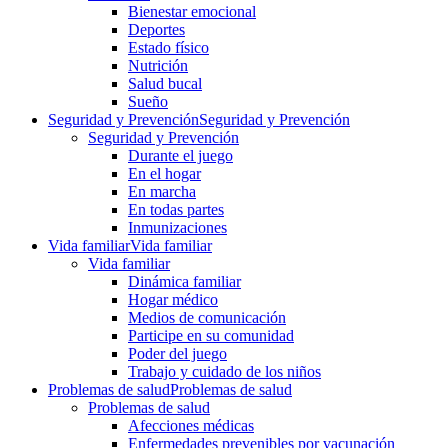
Bienestar emocional
Deportes
Estado físico
Nutrición
Salud bucal
Sueño
Seguridad y Prevención
Seguridad y Prevención
Seguridad y Prevención
Durante el juego
En el hogar
En marcha
En todas partes
Inmunizaciones
Vida familiar
Vida familiar
Vida familiar
Dinámica familiar
Hogar médico
Medios de comunicación
Participe en su comunidad
Poder del juego
Trabajo y cuidado de los niños
Problemas de salud
Problemas de salud
Problemas de salud
Afecciones médicas
Enfermedades prevenibles por vacunación