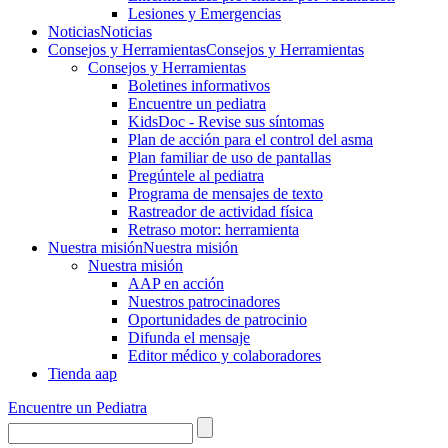
Lesiones y Emergencias
Noticias
Noticias
Consejos y Herramientas
Consejos y Herramientas
Consejos y Herramientas
Boletines informativos
Encuentre un pediatra
KidsDoc - Revise sus síntomas
Plan de acción para el control del asma
Plan familiar de uso de pantallas
Pregúntele al pediatra
Programa de mensajes de texto
Rastre​​ador de activida​d física
Retraso motor: herramienta
Nuestra misión
Nuestra misión
Nuestra misión
AAP en acción
Nuestros patrocinadores
Oportunidades de patrocinio
Difunda el mensaje
Editor médico y colaboradores
Tienda aap
Encuentre un Pediatra