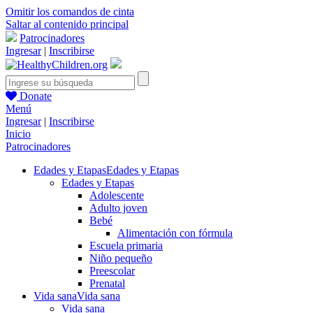
Omitir los comandos de cinta
Saltar al contenido principal
Patrocinadores
Ingresar
|
Inscribirse
Donate
Menú
Ingresar
|
Inscribirse
Inicio
Patrocinadores
Edades y Etapas
Edades y Etapas
Edades y Etapas
Adolescente
Adulto joven
Bebé
Alimentación con fórmula
Escuela primaria
Niño pequeño
Preescolar
Prenatal
Vida sana
Vida sana
Vida sana