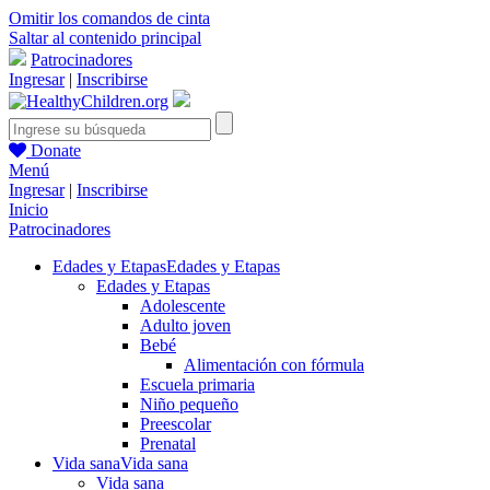
Omitir los comandos de cinta
Saltar al contenido principal
Patrocinadores
Ingresar
|
Inscribirse
Donate
Menú
Ingresar
|
Inscribirse
Inicio
Patrocinadores
Edades y Etapas
Edades y Etapas
Edades y Etapas
Adolescente
Adulto joven
Bebé
Alimentación con fórmula
Escuela primaria
Niño pequeño
Preescolar
Prenatal
Vida sana
Vida sana
Vida sana