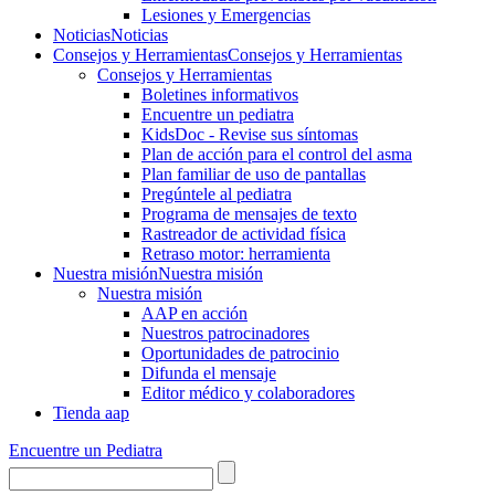
Lesiones y Emergencias
Noticias
Noticias
Consejos y Herramientas
Consejos y Herramientas
Consejos y Herramientas
Boletines informativos
Encuentre un pediatra
KidsDoc - Revise sus síntomas
Plan de acción para el control del asma
Plan familiar de uso de pantallas
Pregúntele al pediatra
Programa de mensajes de texto
Rastre​​ador de activida​d física
Retraso motor: herramienta
Nuestra misión
Nuestra misión
Nuestra misión
AAP en acción
Nuestros patrocinadores
Oportunidades de patrocinio
Difunda el mensaje
Editor médico y colaboradores
Tienda aap
Encuentre un Pediatra