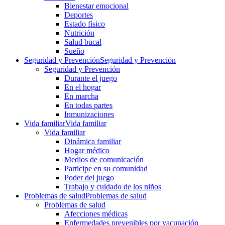
Bienestar emocional
Deportes
Estado físico
Nutrición
Salud bucal
Sueño
Seguridad y Prevención
Seguridad y Prevención
Seguridad y Prevención
Durante el juego
En el hogar
En marcha
En todas partes
Inmunizaciones
Vida familiar
Vida familiar
Vida familiar
Dinámica familiar
Hogar médico
Medios de comunicación
Participe en su comunidad
Poder del juego
Trabajo y cuidado de los niños
Problemas de salud
Problemas de salud
Problemas de salud
Afecciones médicas
Enfermedades prevenibles por vacunación