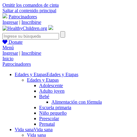
Omitir los comandos de cinta
Saltar al contenido principal
Patrocinadores
Ingresar
|
Inscribirse
Donate
Menú
Ingresar
|
Inscribirse
Inicio
Patrocinadores
Edades y Etapas
Edades y Etapas
Edades y Etapas
Adolescente
Adulto joven
Bebé
Alimentación con fórmula
Escuela primaria
Niño pequeño
Preescolar
Prenatal
Vida sana
Vida sana
Vida sana