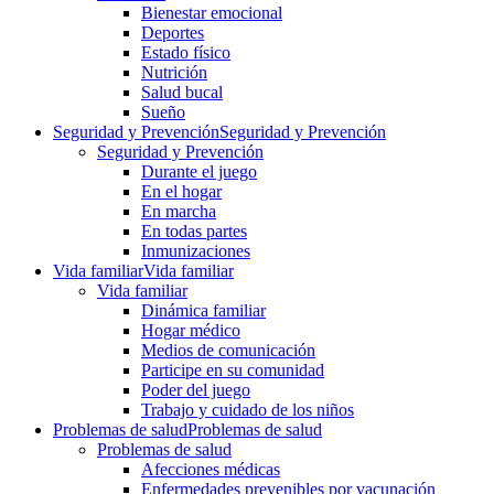
Bienestar emocional
Deportes
Estado físico
Nutrición
Salud bucal
Sueño
Seguridad y Prevención
Seguridad y Prevención
Seguridad y Prevención
Durante el juego
En el hogar
En marcha
En todas partes
Inmunizaciones
Vida familiar
Vida familiar
Vida familiar
Dinámica familiar
Hogar médico
Medios de comunicación
Participe en su comunidad
Poder del juego
Trabajo y cuidado de los niños
Problemas de salud
Problemas de salud
Problemas de salud
Afecciones médicas
Enfermedades prevenibles por vacunación