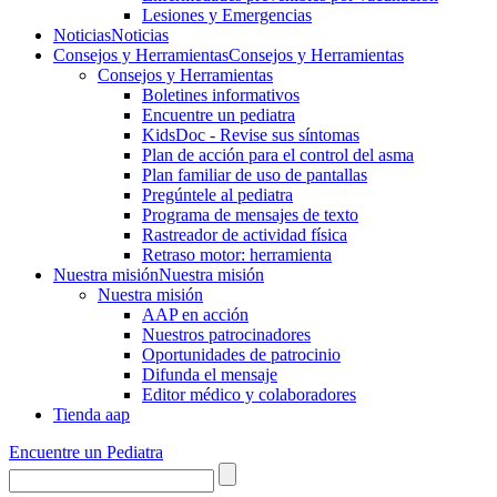
Lesiones y Emergencias
Noticias
Noticias
Consejos y Herramientas
Consejos y Herramientas
Consejos y Herramientas
Boletines informativos
Encuentre un pediatra
KidsDoc - Revise sus síntomas
Plan de acción para el control del asma
Plan familiar de uso de pantallas
Pregúntele al pediatra
Programa de mensajes de texto
Rastre​​ador de activida​d física
Retraso motor: herramienta
Nuestra misión
Nuestra misión
Nuestra misión
AAP en acción
Nuestros patrocinadores
Oportunidades de patrocinio
Difunda el mensaje
Editor médico y colaboradores
Tienda aap
Encuentre un Pediatra