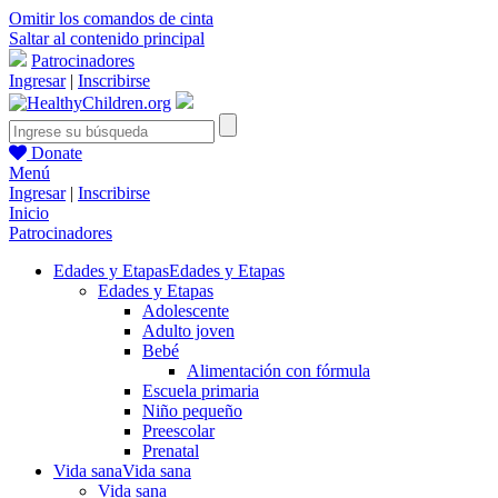
Omitir los comandos de cinta
Saltar al contenido principal
Patrocinadores
Ingresar
|
Inscribirse
Donate
Menú
Ingresar
|
Inscribirse
Inicio
Patrocinadores
Edades y Etapas
Edades y Etapas
Edades y Etapas
Adolescente
Adulto joven
Bebé
Alimentación con fórmula
Escuela primaria
Niño pequeño
Preescolar
Prenatal
Vida sana
Vida sana
Vida sana