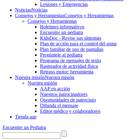
Lesiones y Emergencias
Noticias
Noticias
Consejos y Herramientas
Consejos y Herramientas
Consejos y Herramientas
Boletines informativos
Encuentre un pediatra
KidsDoc - Revise sus síntomas
Plan de acción para el control del asma
Plan familiar de uso de pantallas
Pregúntele al pediatra
Programa de mensajes de texto
Rastre​​ador de activida​d física
Retraso motor: herramienta
Nuestra misión
Nuestra misión
Nuestra misión
AAP en acción
Nuestros patrocinadores
Oportunidades de patrocinio
Difunda el mensaje
Editor médico y colaboradores
Tienda aap
Encuentre un Pediatra