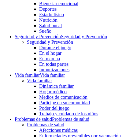
Bienestar emocional
Deportes
Estado físico
Nutrición
Salud bucal
Sueño
Seguridad y Prevención
Seguridad y Prevención
Seguridad y Prevención
Durante el juego
En el hogar
En marcha
En todas partes
Inmunizaciones
Vida familiar
Vida familiar
Vida familiar
Dinámica familiar
Hogar médico
Medios de comunicación
Participe en su comunidad
Poder del juego
Trabajo y cuidado de los niños
Problemas de salud
Problemas de salud
Problemas de salud
Afecciones médicas
Enfermedades prevenibles por vacunación