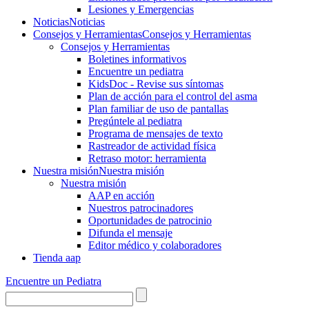
Lesiones y Emergencias
Noticias
Noticias
Consejos y Herramientas
Consejos y Herramientas
Consejos y Herramientas
Boletines informativos
Encuentre un pediatra
KidsDoc - Revise sus síntomas
Plan de acción para el control del asma
Plan familiar de uso de pantallas
Pregúntele al pediatra
Programa de mensajes de texto
Rastre​​ador de activida​d física
Retraso motor: herramienta
Nuestra misión
Nuestra misión
Nuestra misión
AAP en acción
Nuestros patrocinadores
Oportunidades de patrocinio
Difunda el mensaje
Editor médico y colaboradores
Tienda aap
Encuentre un Pediatra