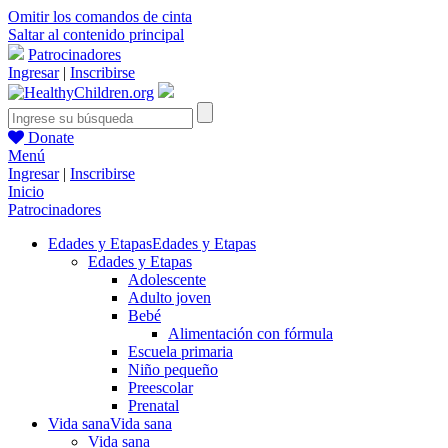
Omitir los comandos de cinta
Saltar al contenido principal
Patrocinadores
Ingresar
|
Inscribirse
Donate
Menú
Ingresar
|
Inscribirse
Inicio
Patrocinadores
Edades y Etapas
Edades y Etapas
Edades y Etapas
Adolescente
Adulto joven
Bebé
Alimentación con fórmula
Escuela primaria
Niño pequeño
Preescolar
Prenatal
Vida sana
Vida sana
Vida sana