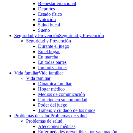
Bienestar emocional
Deportes
Estado físico
Nutrición
Salud bucal
Sueño
Seguridad y Prevención
Seguridad y Prevención
Seguridad y Prevención
Durante el juego
En el hogar
En marcha
En todas partes
Inmunizaciones
Vida familiar
Vida familiar
Vida familiar
Dinámica familiar
Hogar médico
Medios de comunicación
Participe en su comunidad
Poder del juego
Trabajo y cuidado de los niños
Problemas de salud
Problemas de salud
Problemas de salud
Afecciones médicas
Enfermedades prevenibles por vacunación