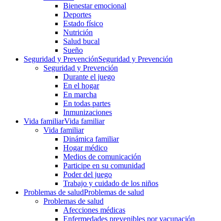
Bienestar emocional
Deportes
Estado físico
Nutrición
Salud bucal
Sueño
Seguridad y Prevención
Seguridad y Prevención
Seguridad y Prevención
Durante el juego
En el hogar
En marcha
En todas partes
Inmunizaciones
Vida familiar
Vida familiar
Vida familiar
Dinámica familiar
Hogar médico
Medios de comunicación
Participe en su comunidad
Poder del juego
Trabajo y cuidado de los niños
Problemas de salud
Problemas de salud
Problemas de salud
Afecciones médicas
Enfermedades prevenibles por vacunación