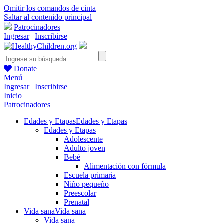
Omitir los comandos de cinta
Saltar al contenido principal
Patrocinadores
Ingresar
|
Inscribirse
Donate
Menú
Ingresar
|
Inscribirse
Inicio
Patrocinadores
Edades y Etapas
Edades y Etapas
Edades y Etapas
Adolescente
Adulto joven
Bebé
Alimentación con fórmula
Escuela primaria
Niño pequeño
Preescolar
Prenatal
Vida sana
Vida sana
Vida sana