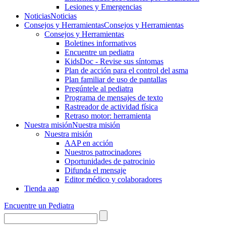
Lesiones y Emergencias
Noticias
Noticias
Consejos y Herramientas
Consejos y Herramientas
Consejos y Herramientas
Boletines informativos
Encuentre un pediatra
KidsDoc - Revise sus síntomas
Plan de acción para el control del asma
Plan familiar de uso de pantallas
Pregúntele al pediatra
Programa de mensajes de texto
Rastre​​ador de activida​d física
Retraso motor: herramienta
Nuestra misión
Nuestra misión
Nuestra misión
AAP en acción
Nuestros patrocinadores
Oportunidades de patrocinio
Difunda el mensaje
Editor médico y colaboradores
Tienda aap
Encuentre un Pediatra