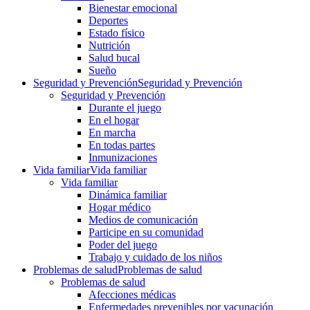
Bienestar emocional
Deportes
Estado físico
Nutrición
Salud bucal
Sueño
Seguridad y Prevención
Seguridad y Prevención
Seguridad y Prevención
Durante el juego
En el hogar
En marcha
En todas partes
Inmunizaciones
Vida familiar
Vida familiar
Vida familiar
Dinámica familiar
Hogar médico
Medios de comunicación
Participe en su comunidad
Poder del juego
Trabajo y cuidado de los niños
Problemas de salud
Problemas de salud
Problemas de salud
Afecciones médicas
Enfermedades prevenibles por vacunación