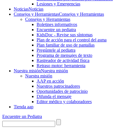
Lesiones y Emergencias
Noticias
Noticias
Consejos y Herramientas
Consejos y Herramientas
Consejos y Herramientas
Boletines informativos
Encuentre un pediatra
KidsDoc - Revise sus síntomas
Plan de acción para el control del asma
Plan familiar de uso de pantallas
Pregúntele al pediatra
Programa de mensajes de texto
Rastre​​ador de activida​d física
Retraso motor: herramienta
Nuestra misión
Nuestra misión
Nuestra misión
AAP en acción
Nuestros patrocinadores
Oportunidades de patrocinio
Difunda el mensaje
Editor médico y colaboradores
Tienda aap
Encuentre un Pediatra