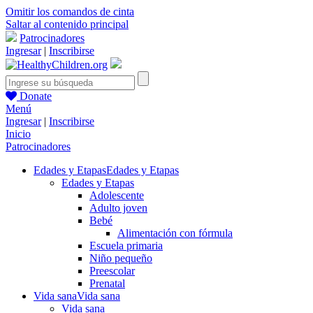
Omitir los comandos de cinta
Saltar al contenido principal
Patrocinadores
Ingresar
|
Inscribirse
Donate
Menú
Ingresar
|
Inscribirse
Inicio
Patrocinadores
Edades y Etapas
Edades y Etapas
Edades y Etapas
Adolescente
Adulto joven
Bebé
Alimentación con fórmula
Escuela primaria
Niño pequeño
Preescolar
Prenatal
Vida sana
Vida sana
Vida sana