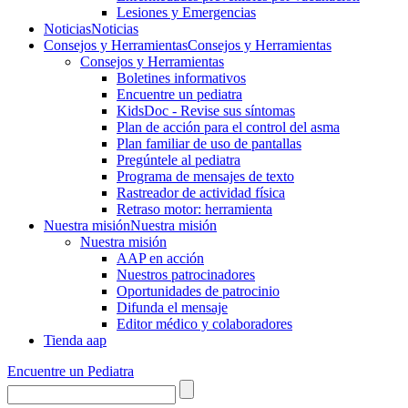
Lesiones y Emergencias
Noticias
Noticias
Consejos y Herramientas
Consejos y Herramientas
Consejos y Herramientas
Boletines informativos
Encuentre un pediatra
KidsDoc - Revise sus síntomas
Plan de acción para el control del asma
Plan familiar de uso de pantallas
Pregúntele al pediatra
Programa de mensajes de texto
Rastre​​ador de activida​d física
Retraso motor: herramienta
Nuestra misión
Nuestra misión
Nuestra misión
AAP en acción
Nuestros patrocinadores
Oportunidades de patrocinio
Difunda el mensaje
Editor médico y colaboradores
Tienda aap
Encuentre un Pediatra