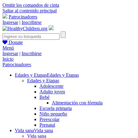
Omitir los comandos de cinta
Saltar al contenido principal
Patrocinadores
Ingresar
|
Inscribirse
Donate
Menú
Ingresar
|
Inscribirse
Inicio
Patrocinadores
Edades y Etapas
Edades y Etapas
Edades y Etapas
Adolescente
Adulto joven
Bebé
Alimentación con fórmula
Escuela primaria
Niño pequeño
Preescolar
Prenatal
Vida sana
Vida sana
Vida sana