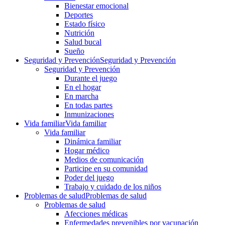
Bienestar emocional
Deportes
Estado físico
Nutrición
Salud bucal
Sueño
Seguridad y Prevención
Seguridad y Prevención
Seguridad y Prevención
Durante el juego
En el hogar
En marcha
En todas partes
Inmunizaciones
Vida familiar
Vida familiar
Vida familiar
Dinámica familiar
Hogar médico
Medios de comunicación
Participe en su comunidad
Poder del juego
Trabajo y cuidado de los niños
Problemas de salud
Problemas de salud
Problemas de salud
Afecciones médicas
Enfermedades prevenibles por vacunación