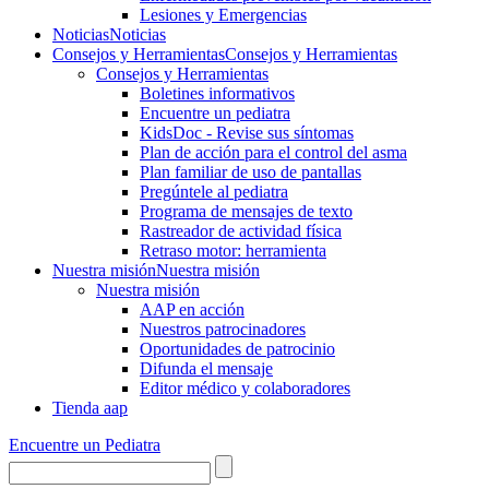
Lesiones y Emergencias
Noticias
Noticias
Consejos y Herramientas
Consejos y Herramientas
Consejos y Herramientas
Boletines informativos
Encuentre un pediatra
KidsDoc - Revise sus síntomas
Plan de acción para el control del asma
Plan familiar de uso de pantallas
Pregúntele al pediatra
Programa de mensajes de texto
Rastre​​ador de activida​d física
Retraso motor: herramienta
Nuestra misión
Nuestra misión
Nuestra misión
AAP en acción
Nuestros patrocinadores
Oportunidades de patrocinio
Difunda el mensaje
Editor médico y colaboradores
Tienda aap
Encuentre un Pediatra