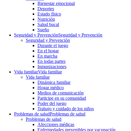
Bienestar emocional
Deportes
Estado físico
Nutrición
Salud bucal
Sueño
Seguridad y Prevención
Seguridad y Prevención
Seguridad y Prevención
Durante el juego
En el hogar
En marcha
En todas partes
Inmunizaciones
Vida familiar
Vida familiar
Vida familiar
Dinámica familiar
Hogar médico
Medios de comunicación
Participe en su comunidad
Poder del juego
Trabajo y cuidado de los niños
Problemas de salud
Problemas de salud
Problemas de salud
Afecciones médicas
Enfermedades prevenibles por vacunación