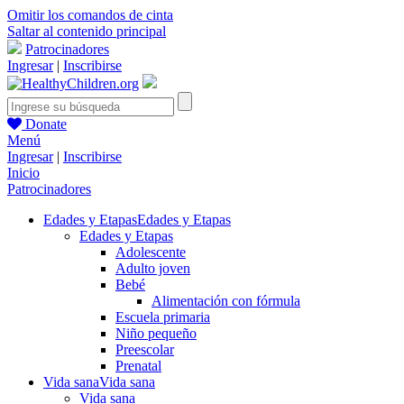
Omitir los comandos de cinta
Saltar al contenido principal
Patrocinadores
Ingresar
|
Inscribirse
Donate
Menú
Ingresar
|
Inscribirse
Inicio
Patrocinadores
Edades y Etapas
Edades y Etapas
Edades y Etapas
Adolescente
Adulto joven
Bebé
Alimentación con fórmula
Escuela primaria
Niño pequeño
Preescolar
Prenatal
Vida sana
Vida sana
Vida sana