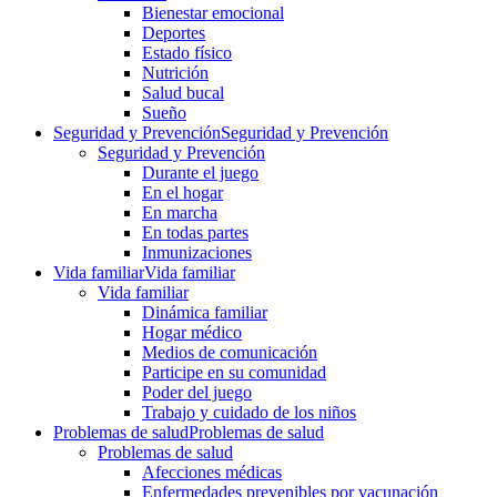
Bienestar emocional
Deportes
Estado físico
Nutrición
Salud bucal
Sueño
Seguridad y Prevención
Seguridad y Prevención
Seguridad y Prevención
Durante el juego
En el hogar
En marcha
En todas partes
Inmunizaciones
Vida familiar
Vida familiar
Vida familiar
Dinámica familiar
Hogar médico
Medios de comunicación
Participe en su comunidad
Poder del juego
Trabajo y cuidado de los niños
Problemas de salud
Problemas de salud
Problemas de salud
Afecciones médicas
Enfermedades prevenibles por vacunación