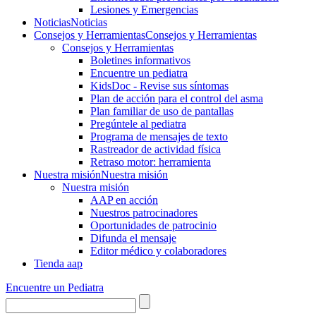
Lesiones y Emergencias
Noticias
Noticias
Consejos y Herramientas
Consejos y Herramientas
Consejos y Herramientas
Boletines informativos
Encuentre un pediatra
KidsDoc - Revise sus síntomas
Plan de acción para el control del asma
Plan familiar de uso de pantallas
Pregúntele al pediatra
Programa de mensajes de texto
Rastre​​ador de activida​d física
Retraso motor: herramienta
Nuestra misión
Nuestra misión
Nuestra misión
AAP en acción
Nuestros patrocinadores
Oportunidades de patrocinio
Difunda el mensaje
Editor médico y colaboradores
Tienda aap
Encuentre un Pediatra