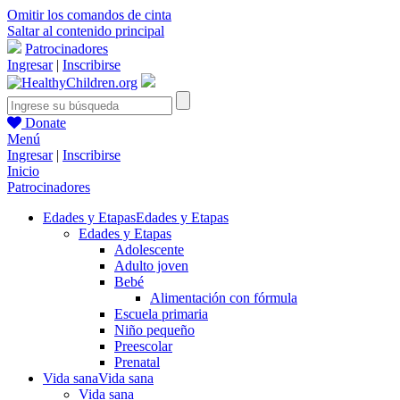
Omitir los comandos de cinta
Saltar al contenido principal
Patrocinadores
Ingresar
|
Inscribirse
Donate
Menú
Ingresar
|
Inscribirse
Inicio
Patrocinadores
Edades y Etapas
Edades y Etapas
Edades y Etapas
Adolescente
Adulto joven
Bebé
Alimentación con fórmula
Escuela primaria
Niño pequeño
Preescolar
Prenatal
Vida sana
Vida sana
Vida sana