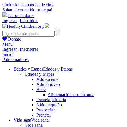
Omitir los comandos de cinta
Saltar al contenido principal
Patrocinadores
Ingresar
|
Inscribirse
Donate
Menú
Ingresar
|
Inscribirse
Inicio
Patrocinadores
Edades y Etapas
Edades y Etapas
Edades y Etapas
Adolescente
Adulto joven
Bebé
Alimentación con fórmula
Escuela primaria
Niño pequeño
Preescolar
Prenatal
Vida sana
Vida sana
Vida sana