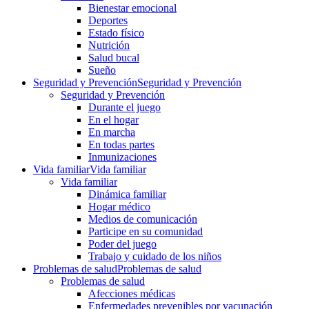
Bienestar emocional
Deportes
Estado físico
Nutrición
Salud bucal
Sueño
Seguridad y Prevención
Seguridad y Prevención
Seguridad y Prevención
Durante el juego
En el hogar
En marcha
En todas partes
Inmunizaciones
Vida familiar
Vida familiar
Vida familiar
Dinámica familiar
Hogar médico
Medios de comunicación
Participe en su comunidad
Poder del juego
Trabajo y cuidado de los niños
Problemas de salud
Problemas de salud
Problemas de salud
Afecciones médicas
Enfermedades prevenibles por vacunación