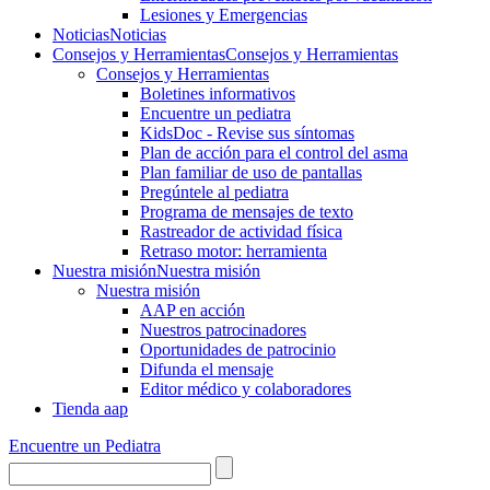
Lesiones y Emergencias
Noticias
Noticias
Consejos y Herramientas
Consejos y Herramientas
Consejos y Herramientas
Boletines informativos
Encuentre un pediatra
KidsDoc - Revise sus síntomas
Plan de acción para el control del asma
Plan familiar de uso de pantallas
Pregúntele al pediatra
Programa de mensajes de texto
Rastre​​ador de activida​d física
Retraso motor: herramienta
Nuestra misión
Nuestra misión
Nuestra misión
AAP en acción
Nuestros patrocinadores
Oportunidades de patrocinio
Difunda el mensaje
Editor médico y colaboradores
Tienda aap
Encuentre un Pediatra