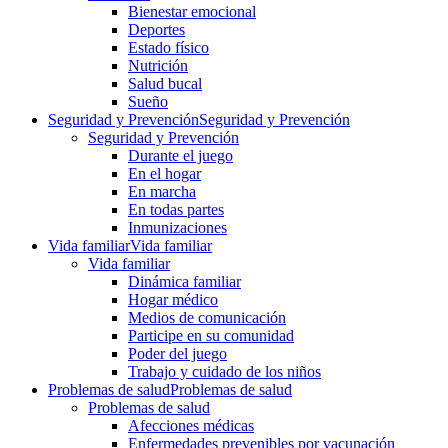
Bienestar emocional
Deportes
Estado físico
Nutrición
Salud bucal
Sueño
Seguridad y Prevención
Seguridad y Prevención
Seguridad y Prevención
Durante el juego
En el hogar
En marcha
En todas partes
Inmunizaciones
Vida familiar
Vida familiar
Vida familiar
Dinámica familiar
Hogar médico
Medios de comunicación
Participe en su comunidad
Poder del juego
Trabajo y cuidado de los niños
Problemas de salud
Problemas de salud
Problemas de salud
Afecciones médicas
Enfermedades prevenibles por vacunación