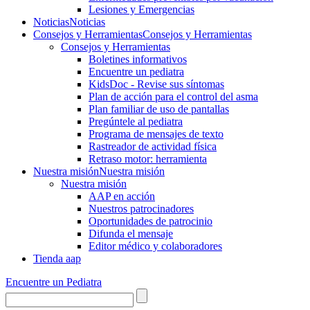
Lesiones y Emergencias
Noticias
Noticias
Consejos y Herramientas
Consejos y Herramientas
Consejos y Herramientas
Boletines informativos
Encuentre un pediatra
KidsDoc - Revise sus síntomas
Plan de acción para el control del asma
Plan familiar de uso de pantallas
Pregúntele al pediatra
Programa de mensajes de texto
Rastre​​ador de activida​d física
Retraso motor: herramienta
Nuestra misión
Nuestra misión
Nuestra misión
AAP en acción
Nuestros patrocinadores
Oportunidades de patrocinio
Difunda el mensaje
Editor médico y colaboradores
Tienda aap
Encuentre un Pediatra