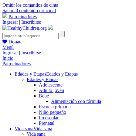
Omitir los comandos de cinta
Saltar al contenido principal
Patrocinadores
Ingresar
|
Inscribirse
Donate
Menú
Ingresar
|
Inscribirse
Inicio
Patrocinadores
Edades y Etapas
Edades y Etapas
Edades y Etapas
Adolescente
Adulto joven
Bebé
Alimentación con fórmula
Escuela primaria
Niño pequeño
Preescolar
Prenatal
Vida sana
Vida sana
Vida sana