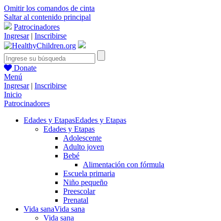
Omitir los comandos de cinta
Saltar al contenido principal
Patrocinadores
Ingresar
|
Inscribirse
Donate
Menú
Ingresar
|
Inscribirse
Inicio
Patrocinadores
Edades y Etapas
Edades y Etapas
Edades y Etapas
Adolescente
Adulto joven
Bebé
Alimentación con fórmula
Escuela primaria
Niño pequeño
Preescolar
Prenatal
Vida sana
Vida sana
Vida sana