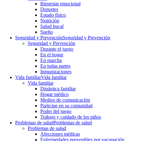
Bienestar emocional
Deportes
Estado físico
Nutrición
Salud bucal
Sueño
Seguridad y Prevención
Seguridad y Prevención
Seguridad y Prevención
Durante el juego
En el hogar
En marcha
En todas partes
Inmunizaciones
Vida familiar
Vida familiar
Vida familiar
Dinámica familiar
Hogar médico
Medios de comunicación
Participe en su comunidad
Poder del juego
Trabajo y cuidado de los niños
Problemas de salud
Problemas de salud
Problemas de salud
Afecciones médicas
Enfermedades prevenibles por vacunación