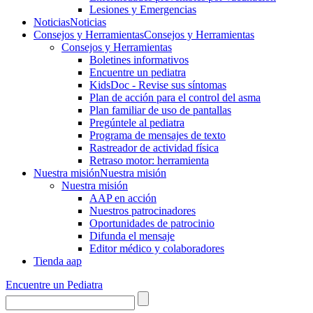
Lesiones y Emergencias
Noticias
Noticias
Consejos y Herramientas
Consejos y Herramientas
Consejos y Herramientas
Boletines informativos
Encuentre un pediatra
KidsDoc - Revise sus síntomas
Plan de acción para el control del asma
Plan familiar de uso de pantallas
Pregúntele al pediatra
Programa de mensajes de texto
Rastre​​ador de activida​d física
Retraso motor: herramienta
Nuestra misión
Nuestra misión
Nuestra misión
AAP en acción
Nuestros patrocinadores
Oportunidades de patrocinio
Difunda el mensaje
Editor médico y colaboradores
Tienda aap
Encuentre un Pediatra