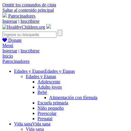
Omitir los comandos de cinta
Saltar al contenido principal
Patrocinadores
Ingresar
|
Inscribirse
Donate
Menú
Ingresar
|
Inscribirse
Inicio
Patrocinadores
Edades y Etapas
Edades y Etapas
Edades y Etapas
Adolescente
Adulto joven
Bebé
Alimentación con fórmula
Escuela primaria
Niño pequeño
Preescolar
Prenatal
Vida sana
Vida sana
Vida sana