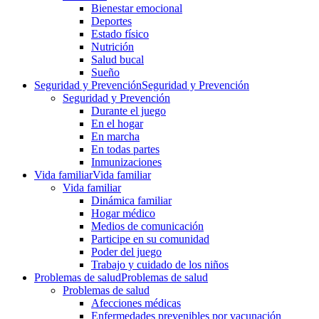
Bienestar emocional
Deportes
Estado físico
Nutrición
Salud bucal
Sueño
Seguridad y Prevención
Seguridad y Prevención
Seguridad y Prevención
Durante el juego
En el hogar
En marcha
En todas partes
Inmunizaciones
Vida familiar
Vida familiar
Vida familiar
Dinámica familiar
Hogar médico
Medios de comunicación
Participe en su comunidad
Poder del juego
Trabajo y cuidado de los niños
Problemas de salud
Problemas de salud
Problemas de salud
Afecciones médicas
Enfermedades prevenibles por vacunación