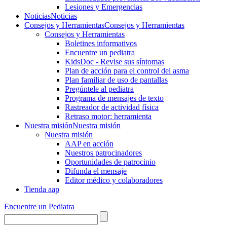
Lesiones y Emergencias
Noticias
Noticias
Consejos y Herramientas
Consejos y Herramientas
Consejos y Herramientas
Boletines informativos
Encuentre un pediatra
KidsDoc - Revise sus síntomas
Plan de acción para el control del asma
Plan familiar de uso de pantallas
Pregúntele al pediatra
Programa de mensajes de texto
Rastre​​ador de activida​d física
Retraso motor: herramienta
Nuestra misión
Nuestra misión
Nuestra misión
AAP en acción
Nuestros patrocinadores
Oportunidades de patrocinio
Difunda el mensaje
Editor médico y colaboradores
Tienda aap
Encuentre un Pediatra