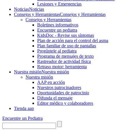
Lesiones y Emergencias
Noticias
Noticias
Consejos y Herramientas
Consejos y Herramientas
Consejos y Herramientas
Boletines informativos
Encuentre un pediatra
KidsDoc - Revise sus síntomas
Plan de acción para el control del asma
Plan familiar de uso de pantallas
Pregúntele al pediatra
Programa de mensajes de texto
Rastre​​ador de activida​d física
Retraso motor: herramienta
Nuestra misión
Nuestra misión
Nuestra misión
AAP en acción
Nuestros patrocinadores
Oportunidades de patrocinio
Difunda el mensaje
Editor médico y colaboradores
Tienda aap
Encuentre un Pediatra