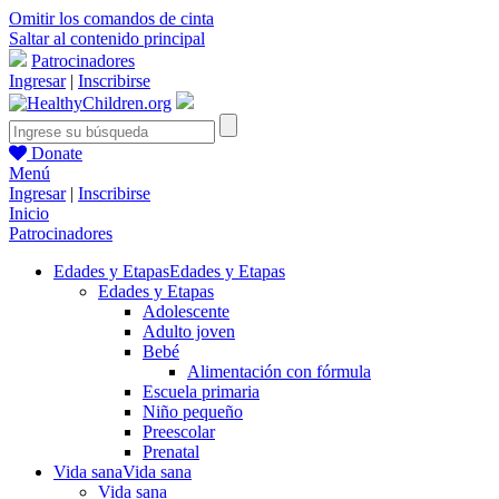
Omitir los comandos de cinta
Saltar al contenido principal
Patrocinadores
Ingresar
|
Inscribirse
Donate
Menú
Ingresar
|
Inscribirse
Inicio
Patrocinadores
Edades y Etapas
Edades y Etapas
Edades y Etapas
Adolescente
Adulto joven
Bebé
Alimentación con fórmula
Escuela primaria
Niño pequeño
Preescolar
Prenatal
Vida sana
Vida sana
Vida sana