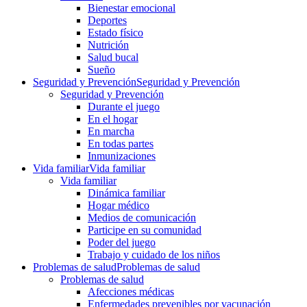
Bienestar emocional
Deportes
Estado físico
Nutrición
Salud bucal
Sueño
Seguridad y Prevención
Seguridad y Prevención
Seguridad y Prevención
Durante el juego
En el hogar
En marcha
En todas partes
Inmunizaciones
Vida familiar
Vida familiar
Vida familiar
Dinámica familiar
Hogar médico
Medios de comunicación
Participe en su comunidad
Poder del juego
Trabajo y cuidado de los niños
Problemas de salud
Problemas de salud
Problemas de salud
Afecciones médicas
Enfermedades prevenibles por vacunación