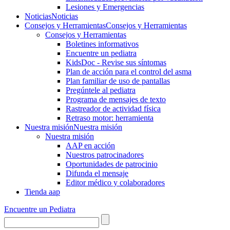
Lesiones y Emergencias
Noticias
Noticias
Consejos y Herramientas
Consejos y Herramientas
Consejos y Herramientas
Boletines informativos
Encuentre un pediatra
KidsDoc - Revise sus síntomas
Plan de acción para el control del asma
Plan familiar de uso de pantallas
Pregúntele al pediatra
Programa de mensajes de texto
Rastre​​ador de activida​d física
Retraso motor: herramienta
Nuestra misión
Nuestra misión
Nuestra misión
AAP en acción
Nuestros patrocinadores
Oportunidades de patrocinio
Difunda el mensaje
Editor médico y colaboradores
Tienda aap
Encuentre un Pediatra