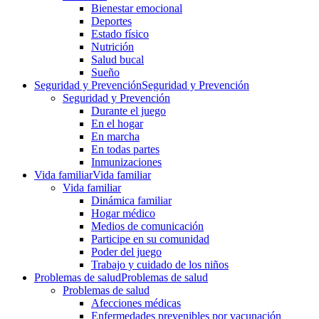
Bienestar emocional
Deportes
Estado físico
Nutrición
Salud bucal
Sueño
Seguridad y Prevención
Seguridad y Prevención
Seguridad y Prevención
Durante el juego
En el hogar
En marcha
En todas partes
Inmunizaciones
Vida familiar
Vida familiar
Vida familiar
Dinámica familiar
Hogar médico
Medios de comunicación
Participe en su comunidad
Poder del juego
Trabajo y cuidado de los niños
Problemas de salud
Problemas de salud
Problemas de salud
Afecciones médicas
Enfermedades prevenibles por vacunación