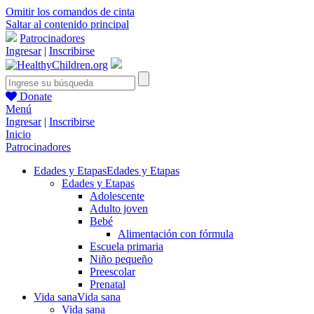
Omitir los comandos de cinta
Saltar al contenido principal
Patrocinadores
Ingresar
|
Inscribirse
Donate
Menú
Ingresar
|
Inscribirse
Inicio
Patrocinadores
Edades y Etapas
Edades y Etapas
Edades y Etapas
Adolescente
Adulto joven
Bebé
Alimentación con fórmula
Escuela primaria
Niño pequeño
Preescolar
Prenatal
Vida sana
Vida sana
Vida sana