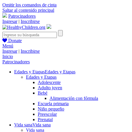
Omitir los comandos de cinta
Saltar al contenido principal
Patrocinadores
Ingresar
|
Inscribirse
Donate
Menú
Ingresar
|
Inscribirse
Inicio
Patrocinadores
Edades y Etapas
Edades y Etapas
Edades y Etapas
Adolescente
Adulto joven
Bebé
Alimentación con fórmula
Escuela primaria
Niño pequeño
Preescolar
Prenatal
Vida sana
Vida sana
Vida sana