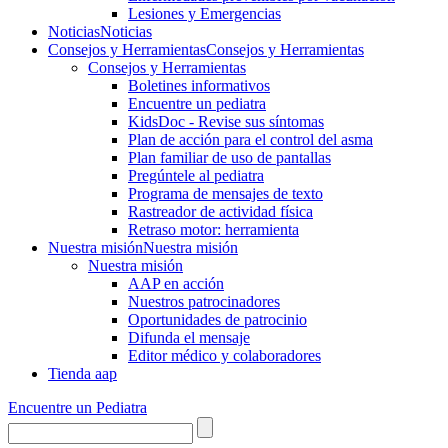
Lesiones y Emergencias
Noticias
Noticias
Consejos y Herramientas
Consejos y Herramientas
Consejos y Herramientas
Boletines informativos
Encuentre un pediatra
KidsDoc - Revise sus síntomas
Plan de acción para el control del asma
Plan familiar de uso de pantallas
Pregúntele al pediatra
Programa de mensajes de texto
Rastre​​ador de activida​d física
Retraso motor: herramienta
Nuestra misión
Nuestra misión
Nuestra misión
AAP en acción
Nuestros patrocinadores
Oportunidades de patrocinio
Difunda el mensaje
Editor médico y colaboradores
Tienda aap
Encuentre un Pediatra