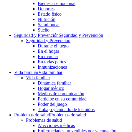
Bienestar emocional
Deportes
Estado físico
Nutrición
Salud bucal
Sueño
Seguridad y Prevención
Seguridad y Prevención
Seguridad y Prevención
Durante el juego
En el hogar
En marcha
En todas partes
Inmunizaciones
Vida familiar
Vida familiar
Vida familiar
Dinámica familiar
Hogar médico
Medios de comunicación
Participe en su comunidad
Poder del juego
Trabajo y cuidado de los niños
Problemas de salud
Problemas de salud
Problemas de salud
Afecciones médicas
Enfermedades prevenibles por vacunación