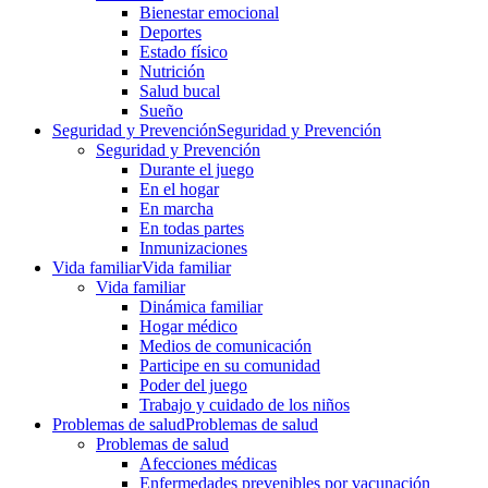
Bienestar emocional
Deportes
Estado físico
Nutrición
Salud bucal
Sueño
Seguridad y Prevención
Seguridad y Prevención
Seguridad y Prevención
Durante el juego
En el hogar
En marcha
En todas partes
Inmunizaciones
Vida familiar
Vida familiar
Vida familiar
Dinámica familiar
Hogar médico
Medios de comunicación
Participe en su comunidad
Poder del juego
Trabajo y cuidado de los niños
Problemas de salud
Problemas de salud
Problemas de salud
Afecciones médicas
Enfermedades prevenibles por vacunación