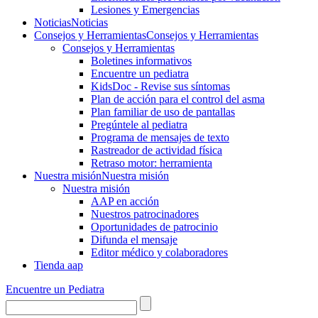
Lesiones y Emergencias
Noticias
Noticias
Consejos y Herramientas
Consejos y Herramientas
Consejos y Herramientas
Boletines informativos
Encuentre un pediatra
KidsDoc - Revise sus síntomas
Plan de acción para el control del asma
Plan familiar de uso de pantallas
Pregúntele al pediatra
Programa de mensajes de texto
Rastre​​ador de activida​d física
Retraso motor: herramienta
Nuestra misión
Nuestra misión
Nuestra misión
AAP en acción
Nuestros patrocinadores
Oportunidades de patrocinio
Difunda el mensaje
Editor médico y colaboradores
Tienda aap
Encuentre un Pediatra