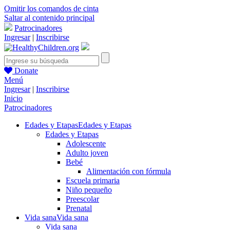
Omitir los comandos de cinta
Saltar al contenido principal
Patrocinadores
Ingresar
|
Inscribirse
Donate
Menú
Ingresar
|
Inscribirse
Inicio
Patrocinadores
Edades y Etapas
Edades y Etapas
Edades y Etapas
Adolescente
Adulto joven
Bebé
Alimentación con fórmula
Escuela primaria
Niño pequeño
Preescolar
Prenatal
Vida sana
Vida sana
Vida sana