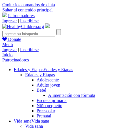
Omitir los comandos de cinta
Saltar al contenido principal
Patrocinadores
Ingresar
|
Inscribirse
Donate
Menú
Ingresar
|
Inscribirse
Inicio
Patrocinadores
Edades y Etapas
Edades y Etapas
Edades y Etapas
Adolescente
Adulto joven
Bebé
Alimentación con fórmula
Escuela primaria
Niño pequeño
Preescolar
Prenatal
Vida sana
Vida sana
Vida sana