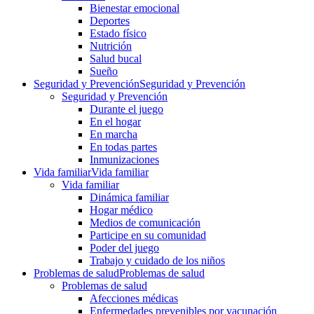
Bienestar emocional
Deportes
Estado físico
Nutrición
Salud bucal
Sueño
Seguridad y Prevención
Seguridad y Prevención
Seguridad y Prevención
Durante el juego
En el hogar
En marcha
En todas partes
Inmunizaciones
Vida familiar
Vida familiar
Vida familiar
Dinámica familiar
Hogar médico
Medios de comunicación
Participe en su comunidad
Poder del juego
Trabajo y cuidado de los niños
Problemas de salud
Problemas de salud
Problemas de salud
Afecciones médicas
Enfermedades prevenibles por vacunación