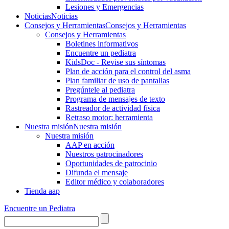
Lesiones y Emergencias
Noticias
Noticias
Consejos y Herramientas
Consejos y Herramientas
Consejos y Herramientas
Boletines informativos
Encuentre un pediatra
KidsDoc - Revise sus síntomas
Plan de acción para el control del asma
Plan familiar de uso de pantallas
Pregúntele al pediatra
Programa de mensajes de texto
Rastre​​ador de activida​d física
Retraso motor: herramienta
Nuestra misión
Nuestra misión
Nuestra misión
AAP en acción
Nuestros patrocinadores
Oportunidades de patrocinio
Difunda el mensaje
Editor médico y colaboradores
Tienda aap
Encuentre un Pediatra