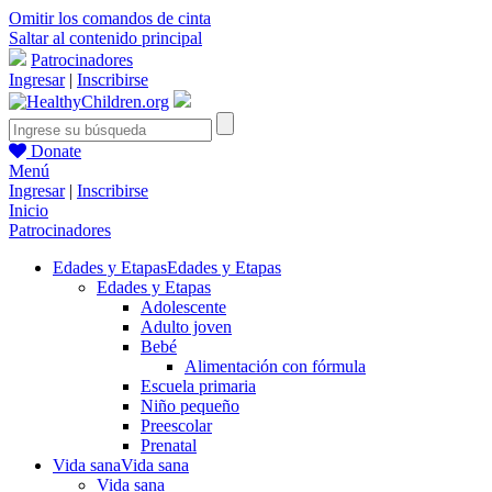
Omitir los comandos de cinta
Saltar al contenido principal
Patrocinadores
Ingresar
|
Inscribirse
Donate
Menú
Ingresar
|
Inscribirse
Inicio
Patrocinadores
Edades y Etapas
Edades y Etapas
Edades y Etapas
Adolescente
Adulto joven
Bebé
Alimentación con fórmula
Escuela primaria
Niño pequeño
Preescolar
Prenatal
Vida sana
Vida sana
Vida sana