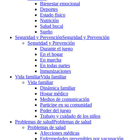
Bienestar emocional
Deportes
Estado físico
Nutrición
Salud bucal
Sueño
Seguridad y Prevención
Seguridad y Prevención
Seguridad y Prevención
Durante el juego
En el hogar
En marcha
En todas partes
Inmunizaciones
Vida familiar
Vida familiar
Vida familiar
Dinámica familiar
Hogar médico
Medios de comunicación
Participe en su comunidad
Poder del juego
Trabajo y cuidado de los niños
Problemas de salud
Problemas de salud
Problemas de salud
Afecciones médicas
Enfermedades prevenibles por vacunación