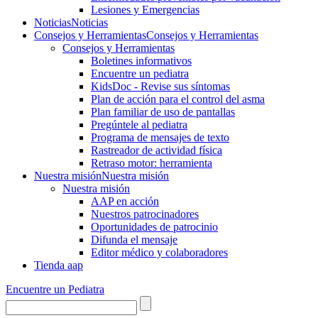
Lesiones y Emergencias
Noticias
Noticias
Consejos y Herramientas
Consejos y Herramientas
Consejos y Herramientas
Boletines informativos
Encuentre un pediatra
KidsDoc - Revise sus síntomas
Plan de acción para el control del asma
Plan familiar de uso de pantallas
Pregúntele al pediatra
Programa de mensajes de texto
Rastre​​ador de activida​d física
Retraso motor: herramienta
Nuestra misión
Nuestra misión
Nuestra misión
AAP en acción
Nuestros patrocinadores
Oportunidades de patrocinio
Difunda el mensaje
Editor médico y colaboradores
Tienda aap
Encuentre un Pediatra