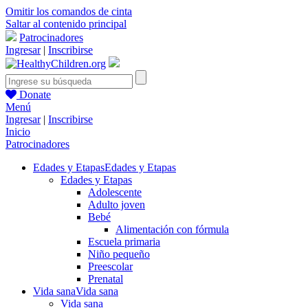
Omitir los comandos de cinta
Saltar al contenido principal
Patrocinadores
Ingresar
|
Inscribirse
Donate
Menú
Ingresar
|
Inscribirse
Inicio
Patrocinadores
Edades y Etapas
Edades y Etapas
Edades y Etapas
Adolescente
Adulto joven
Bebé
Alimentación con fórmula
Escuela primaria
Niño pequeño
Preescolar
Prenatal
Vida sana
Vida sana
Vida sana