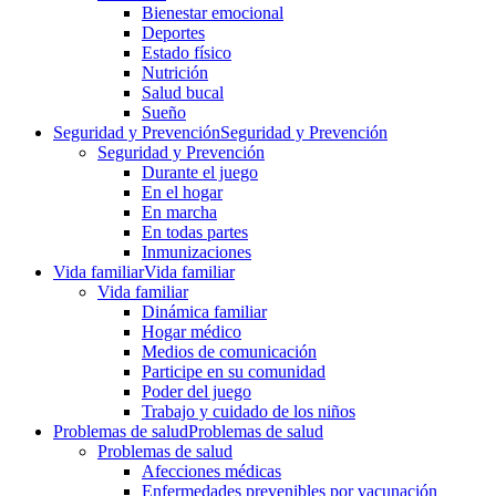
Bienestar emocional
Deportes
Estado físico
Nutrición
Salud bucal
Sueño
Seguridad y Prevención
Seguridad y Prevención
Seguridad y Prevención
Durante el juego
En el hogar
En marcha
En todas partes
Inmunizaciones
Vida familiar
Vida familiar
Vida familiar
Dinámica familiar
Hogar médico
Medios de comunicación
Participe en su comunidad
Poder del juego
Trabajo y cuidado de los niños
Problemas de salud
Problemas de salud
Problemas de salud
Afecciones médicas
Enfermedades prevenibles por vacunación