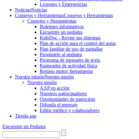
Lesiones y Emergencias
Noticias
Noticias
Consejos y Herramientas
Consejos y Herramientas
Consejos y Herramientas
Boletines informativos
Encuentre un pediatra
KidsDoc - Revise sus síntomas
Plan de acción para el control del asma
Plan familiar de uso de pantallas
Pregúntele al pediatra
Programa de mensajes de texto
Rastre​​ador de activida​d física
Retraso motor: herramienta
Nuestra misión
Nuestra misión
Nuestra misión
AAP en acción
Nuestros patrocinadores
Oportunidades de patrocinio
Difunda el mensaje
Editor médico y colaboradores
Tienda aap
Encuentre un Pediatra