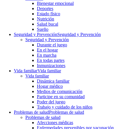
Bienestar emocional
Deportes
Estado físico
Nutrición
Salud bucal
Sueño
Seguridad y Prevención
Seguridad y Prevención
Seguridad y Prevención
Durante el juego
En el hogar
En marcha
En todas partes
Inmunizaciones
Vida familiar
Vida familiar
Vida familiar
Dinámica familiar
Hogar médico
Medios de comunicación
Participe en su comunidad
Poder del juego
Trabajo y cuidado de los niños
Problemas de salud
Problemas de salud
Problemas de salud
Afecciones médicas
Enfermedades prevenibles por vacunación