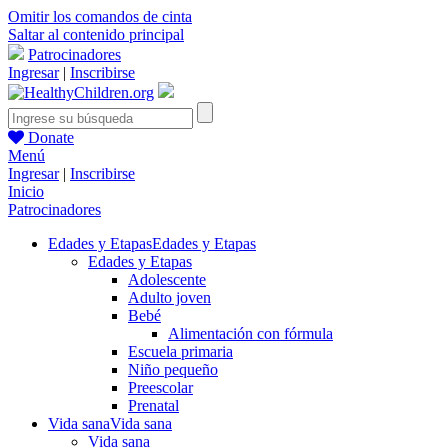
Omitir los comandos de cinta
Saltar al contenido principal
Patrocinadores
Ingresar
|
Inscribirse
Donate
Menú
Ingresar
|
Inscribirse
Inicio
Patrocinadores
Edades y Etapas
Edades y Etapas
Edades y Etapas
Adolescente
Adulto joven
Bebé
Alimentación con fórmula
Escuela primaria
Niño pequeño
Preescolar
Prenatal
Vida sana
Vida sana
Vida sana