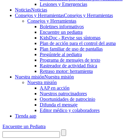
Lesiones y Emergencias
Noticias
Noticias
Consejos y Herramientas
Consejos y Herramientas
Consejos y Herramientas
Boletines informativos
Encuentre un pediatra
KidsDoc - Revise sus síntomas
Plan de acción para el control del asma
Plan familiar de uso de pantallas
Pregúntele al pediatra
Programa de mensajes de texto
Rastre​​ador de activida​d física
Retraso motor: herramienta
Nuestra misión
Nuestra misión
Nuestra misión
AAP en acción
Nuestros patrocinadores
Oportunidades de patrocinio
Difunda el mensaje
Editor médico y colaboradores
Tienda aap
Encuentre un Pediatra