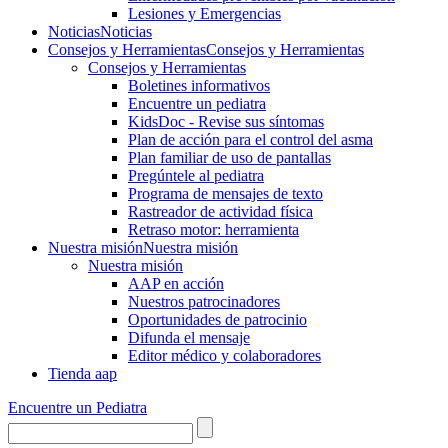
Lesiones y Emergencias
Noticias
Noticias
Consejos y Herramientas
Consejos y Herramientas
Consejos y Herramientas
Boletines informativos
Encuentre un pediatra
KidsDoc - Revise sus síntomas
Plan de acción para el control del asma
Plan familiar de uso de pantallas
Pregúntele al pediatra
Programa de mensajes de texto
Rastre​​ador de activida​d física
Retraso motor: herramienta
Nuestra misión
Nuestra misión
Nuestra misión
AAP en acción
Nuestros patrocinadores
Oportunidades de patrocinio
Difunda el mensaje
Editor médico y colaboradores
Tienda aap
Encuentre un Pediatra