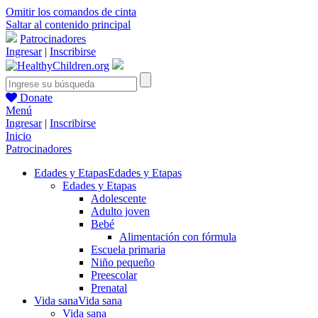
Omitir los comandos de cinta
Saltar al contenido principal
Patrocinadores
Ingresar
|
Inscribirse
Donate
Menú
Ingresar
|
Inscribirse
Inicio
Patrocinadores
Edades y Etapas
Edades y Etapas
Edades y Etapas
Adolescente
Adulto joven
Bebé
Alimentación con fórmula
Escuela primaria
Niño pequeño
Preescolar
Prenatal
Vida sana
Vida sana
Vida sana