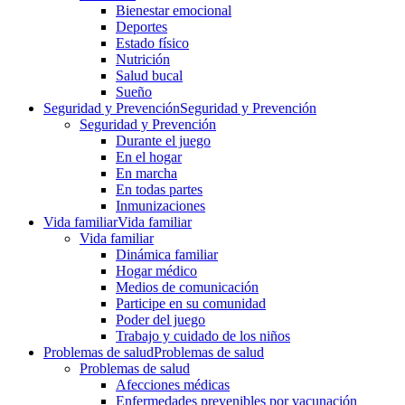
Bienestar emocional
Deportes
Estado físico
Nutrición
Salud bucal
Sueño
Seguridad y Prevención
Seguridad y Prevención
Seguridad y Prevención
Durante el juego
En el hogar
En marcha
En todas partes
Inmunizaciones
Vida familiar
Vida familiar
Vida familiar
Dinámica familiar
Hogar médico
Medios de comunicación
Participe en su comunidad
Poder del juego
Trabajo y cuidado de los niños
Problemas de salud
Problemas de salud
Problemas de salud
Afecciones médicas
Enfermedades prevenibles por vacunación