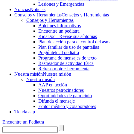
Lesiones y Emergencias
Noticias
Noticias
Consejos y Herramientas
Consejos y Herramientas
Consejos y Herramientas
Boletines informativos
Encuentre un pediatra
KidsDoc - Revise sus síntomas
Plan de acción para el control del asma
Plan familiar de uso de pantallas
Pregúntele al pediatra
Programa de mensajes de texto
Rastre​​ador de activida​d física
Retraso motor: herramienta
Nuestra misión
Nuestra misión
Nuestra misión
AAP en acción
Nuestros patrocinadores
Oportunidades de patrocinio
Difunda el mensaje
Editor médico y colaboradores
Tienda aap
Encuentre un Pediatra