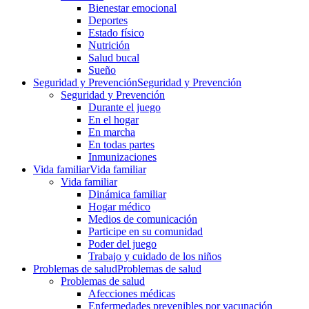
Bienestar emocional
Deportes
Estado físico
Nutrición
Salud bucal
Sueño
Seguridad y Prevención
Seguridad y Prevención
Seguridad y Prevención
Durante el juego
En el hogar
En marcha
En todas partes
Inmunizaciones
Vida familiar
Vida familiar
Vida familiar
Dinámica familiar
Hogar médico
Medios de comunicación
Participe en su comunidad
Poder del juego
Trabajo y cuidado de los niños
Problemas de salud
Problemas de salud
Problemas de salud
Afecciones médicas
Enfermedades prevenibles por vacunación