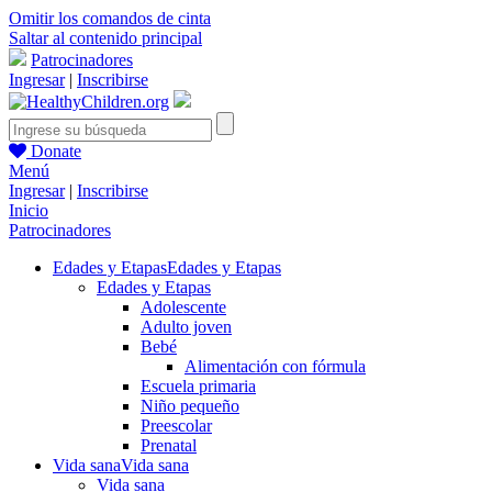
Omitir los comandos de cinta
Saltar al contenido principal
Patrocinadores
Ingresar
|
Inscribirse
Donate
Menú
Ingresar
|
Inscribirse
Inicio
Patrocinadores
Edades y Etapas
Edades y Etapas
Edades y Etapas
Adolescente
Adulto joven
Bebé
Alimentación con fórmula
Escuela primaria
Niño pequeño
Preescolar
Prenatal
Vida sana
Vida sana
Vida sana