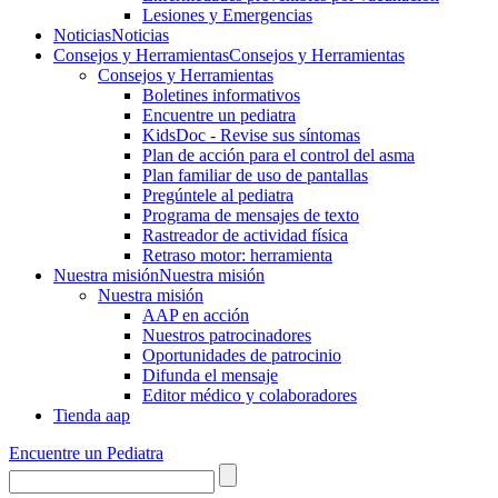
Lesiones y Emergencias
Noticias
Noticias
Consejos y Herramientas
Consejos y Herramientas
Consejos y Herramientas
Boletines informativos
Encuentre un pediatra
KidsDoc - Revise sus síntomas
Plan de acción para el control del asma
Plan familiar de uso de pantallas
Pregúntele al pediatra
Programa de mensajes de texto
Rastre​​ador de activida​d física
Retraso motor: herramienta
Nuestra misión
Nuestra misión
Nuestra misión
AAP en acción
Nuestros patrocinadores
Oportunidades de patrocinio
Difunda el mensaje
Editor médico y colaboradores
Tienda aap
Encuentre un Pediatra