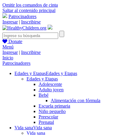
Omitir los comandos de cinta
Saltar al contenido principal
Patrocinadores
Ingresar
|
Inscribirse
Donate
Menú
Ingresar
|
Inscribirse
Inicio
Patrocinadores
Edades y Etapas
Edades y Etapas
Edades y Etapas
Adolescente
Adulto joven
Bebé
Alimentación con fórmula
Escuela primaria
Niño pequeño
Preescolar
Prenatal
Vida sana
Vida sana
Vida sana