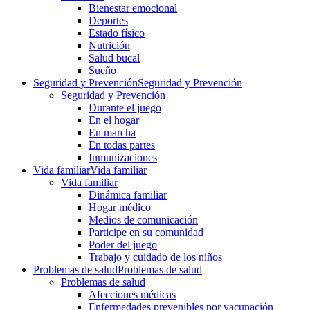
Bienestar emocional
Deportes
Estado físico
Nutrición
Salud bucal
Sueño
Seguridad y Prevención
Seguridad y Prevención
Seguridad y Prevención
Durante el juego
En el hogar
En marcha
En todas partes
Inmunizaciones
Vida familiar
Vida familiar
Vida familiar
Dinámica familiar
Hogar médico
Medios de comunicación
Participe en su comunidad
Poder del juego
Trabajo y cuidado de los niños
Problemas de salud
Problemas de salud
Problemas de salud
Afecciones médicas
Enfermedades prevenibles por vacunación