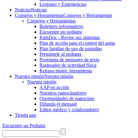
Lesiones y Emergencias
Noticias
Noticias
Consejos y Herramientas
Consejos y Herramientas
Consejos y Herramientas
Boletines informativos
Encuentre un pediatra
KidsDoc - Revise sus síntomas
Plan de acción para el control del asma
Plan familiar de uso de pantallas
Pregúntele al pediatra
Programa de mensajes de texto
Rastre​​ador de activida​d física
Retraso motor: herramienta
Nuestra misión
Nuestra misión
Nuestra misión
AAP en acción
Nuestros patrocinadores
Oportunidades de patrocinio
Difunda el mensaje
Editor médico y colaboradores
Tienda aap
Encuentre un Pediatra