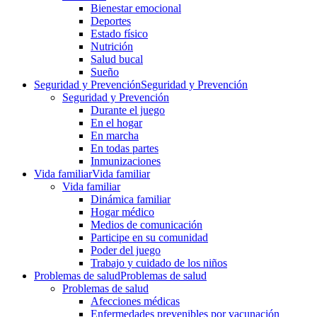
Bienestar emocional
Deportes
Estado físico
Nutrición
Salud bucal
Sueño
Seguridad y Prevención
Seguridad y Prevención
Seguridad y Prevención
Durante el juego
En el hogar
En marcha
En todas partes
Inmunizaciones
Vida familiar
Vida familiar
Vida familiar
Dinámica familiar
Hogar médico
Medios de comunicación
Participe en su comunidad
Poder del juego
Trabajo y cuidado de los niños
Problemas de salud
Problemas de salud
Problemas de salud
Afecciones médicas
Enfermedades prevenibles por vacunación