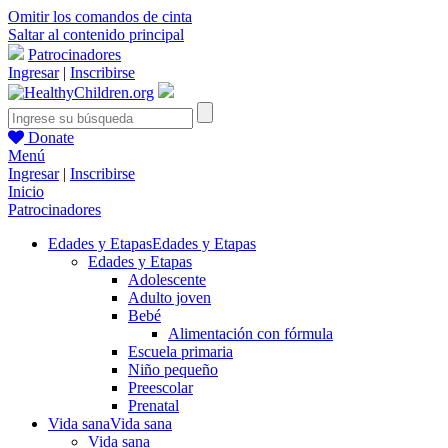
Omitir los comandos de cinta
Saltar al contenido principal
Patrocinadores
Ingresar
|
Inscribirse
Donate
Menú
Ingresar
|
Inscribirse
Inicio
Patrocinadores
Edades y Etapas
Edades y Etapas
Edades y Etapas
Adolescente
Adulto joven
Bebé
Alimentación con fórmula
Escuela primaria
Niño pequeño
Preescolar
Prenatal
Vida sana
Vida sana
Vida sana