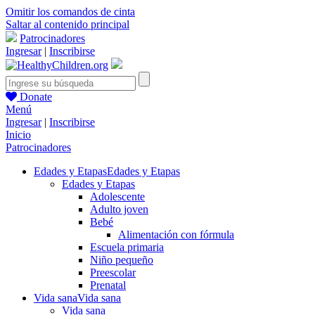
Omitir los comandos de cinta
Saltar al contenido principal
Patrocinadores
Ingresar
|
Inscribirse
Donate
Menú
Ingresar
|
Inscribirse
Inicio
Patrocinadores
Edades y Etapas
Edades y Etapas
Edades y Etapas
Adolescente
Adulto joven
Bebé
Alimentación con fórmula
Escuela primaria
Niño pequeño
Preescolar
Prenatal
Vida sana
Vida sana
Vida sana