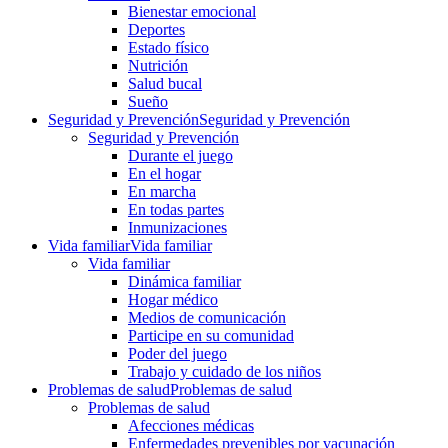
Bienestar emocional
Deportes
Estado físico
Nutrición
Salud bucal
Sueño
Seguridad y Prevención
Seguridad y Prevención
Seguridad y Prevención
Durante el juego
En el hogar
En marcha
En todas partes
Inmunizaciones
Vida familiar
Vida familiar
Vida familiar
Dinámica familiar
Hogar médico
Medios de comunicación
Participe en su comunidad
Poder del juego
Trabajo y cuidado de los niños
Problemas de salud
Problemas de salud
Problemas de salud
Afecciones médicas
Enfermedades prevenibles por vacunación