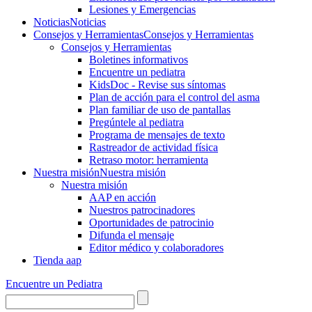
Lesiones y Emergencias
Noticias
Noticias
Consejos y Herramientas
Consejos y Herramientas
Consejos y Herramientas
Boletines informativos
Encuentre un pediatra
KidsDoc - Revise sus síntomas
Plan de acción para el control del asma
Plan familiar de uso de pantallas
Pregúntele al pediatra
Programa de mensajes de texto
Rastre​​ador de activida​d física
Retraso motor: herramienta
Nuestra misión
Nuestra misión
Nuestra misión
AAP en acción
Nuestros patrocinadores
Oportunidades de patrocinio
Difunda el mensaje
Editor médico y colaboradores
Tienda aap
Encuentre un Pediatra