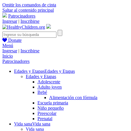
Omitir los comandos de cinta
Saltar al contenido principal
Patrocinadores
Ingresar
|
Inscribirse
Donate
Menú
Ingresar
|
Inscribirse
Inicio
Patrocinadores
Edades y Etapas
Edades y Etapas
Edades y Etapas
Adolescente
Adulto joven
Bebé
Alimentación con fórmula
Escuela primaria
Niño pequeño
Preescolar
Prenatal
Vida sana
Vida sana
Vida sana