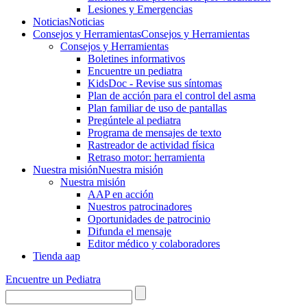
Lesiones y Emergencias
Noticias
Noticias
Consejos y Herramientas
Consejos y Herramientas
Consejos y Herramientas
Boletines informativos
Encuentre un pediatra
KidsDoc - Revise sus síntomas
Plan de acción para el control del asma
Plan familiar de uso de pantallas
Pregúntele al pediatra
Programa de mensajes de texto
Rastre​​ador de activida​d física
Retraso motor: herramienta
Nuestra misión
Nuestra misión
Nuestra misión
AAP en acción
Nuestros patrocinadores
Oportunidades de patrocinio
Difunda el mensaje
Editor médico y colaboradores
Tienda aap
Encuentre un Pediatra