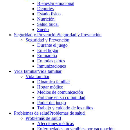
Bienestar emocional
Deportes
Estado físico
Nutrición
Salud bucal
Sueño
Seguridad y Prevención
Seguridad y Prevención
Seguridad y Prevención
Durante el juego
En el hogar
En marcha
En todas partes
Inmunizaciones
Vida familiar
Vida familiar
Vida familiar
Dinámica familiar
Hogar médico
Medios de comunicación
Participe en su comunidad
Poder del juego
Trabajo y cuidado de los niños
Problemas de salud
Problemas de salud
Problemas de salud
Afecciones médicas
Enfermedades prevenibles por vacunación