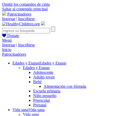
Omitir los comandos de cinta
Saltar al contenido principal
Patrocinadores
Ingresar
|
Inscribirse
Donate
Menú
Ingresar
|
Inscribirse
Inicio
Patrocinadores
Edades y Etapas
Edades y Etapas
Edades y Etapas
Adolescente
Adulto joven
Bebé
Alimentación con fórmula
Escuela primaria
Niño pequeño
Preescolar
Prenatal
Vida sana
Vida sana
Vida sana