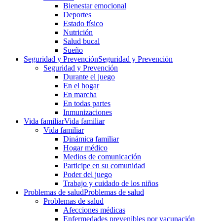
Bienestar emocional
Deportes
Estado físico
Nutrición
Salud bucal
Sueño
Seguridad y Prevención
Seguridad y Prevención
Seguridad y Prevención
Durante el juego
En el hogar
En marcha
En todas partes
Inmunizaciones
Vida familiar
Vida familiar
Vida familiar
Dinámica familiar
Hogar médico
Medios de comunicación
Participe en su comunidad
Poder del juego
Trabajo y cuidado de los niños
Problemas de salud
Problemas de salud
Problemas de salud
Afecciones médicas
Enfermedades prevenibles por vacunación