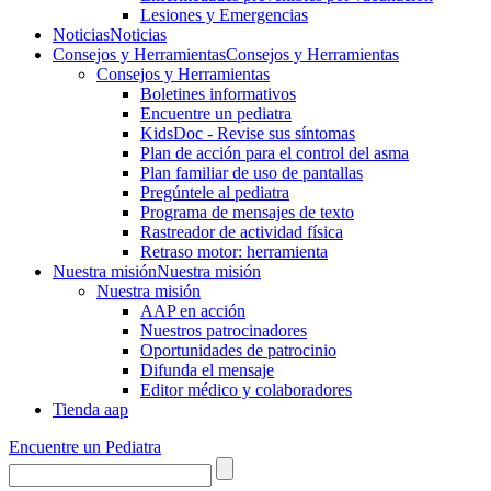
Lesiones y Emergencias
Noticias
Noticias
Consejos y Herramientas
Consejos y Herramientas
Consejos y Herramientas
Boletines informativos
Encuentre un pediatra
KidsDoc - Revise sus síntomas
Plan de acción para el control del asma
Plan familiar de uso de pantallas
Pregúntele al pediatra
Programa de mensajes de texto
Rastre​​ador de activida​d física
Retraso motor: herramienta
Nuestra misión
Nuestra misión
Nuestra misión
AAP en acción
Nuestros patrocinadores
Oportunidades de patrocinio
Difunda el mensaje
Editor médico y colaboradores
Tienda aap
Encuentre un Pediatra