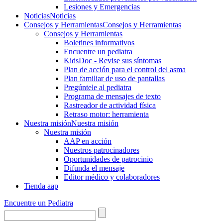
Lesiones y Emergencias
Noticias
Noticias
Consejos y Herramientas
Consejos y Herramientas
Consejos y Herramientas
Boletines informativos
Encuentre un pediatra
KidsDoc - Revise sus síntomas
Plan de acción para el control del asma
Plan familiar de uso de pantallas
Pregúntele al pediatra
Programa de mensajes de texto
Rastre​​ador de activida​d física
Retraso motor: herramienta
Nuestra misión
Nuestra misión
Nuestra misión
AAP en acción
Nuestros patrocinadores
Oportunidades de patrocinio
Difunda el mensaje
Editor médico y colaboradores
Tienda aap
Encuentre un Pediatra