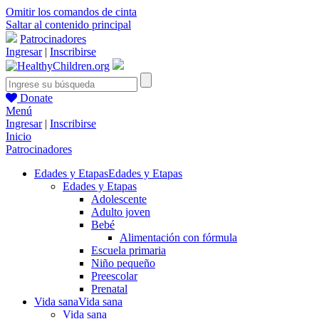
Omitir los comandos de cinta
Saltar al contenido principal
Patrocinadores
Ingresar
|
Inscribirse
Donate
Menú
Ingresar
|
Inscribirse
Inicio
Patrocinadores
Edades y Etapas
Edades y Etapas
Edades y Etapas
Adolescente
Adulto joven
Bebé
Alimentación con fórmula
Escuela primaria
Niño pequeño
Preescolar
Prenatal
Vida sana
Vida sana
Vida sana