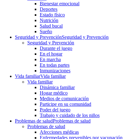
Bienestar emocional
Deportes
Estado físico
Nutrición
Salud bucal
Sueño
Seguridad y Prevención
Seguridad y Prevención
Seguridad y Prevención
Durante el juego
En el hogar
En marcha
En todas partes
Inmunizaciones
Vida familiar
Vida familiar
Vida familiar
Dinámica familiar
Hogar médico
Medios de comunicación
Participe en su comunidad
Poder del juego
Trabajo y cuidado de los niños
Problemas de salud
Problemas de salud
Problemas de salud
Afecciones médicas
Enfermedades prevenibles por vacunación