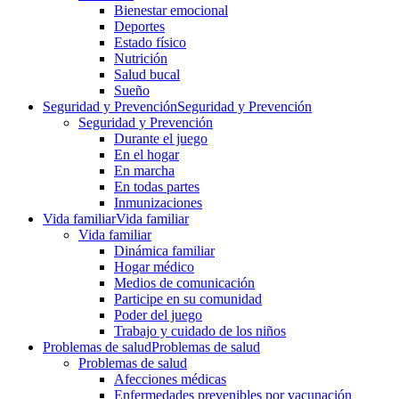
Bienestar emocional
Deportes
Estado físico
Nutrición
Salud bucal
Sueño
Seguridad y Prevención
Seguridad y Prevención
Seguridad y Prevención
Durante el juego
En el hogar
En marcha
En todas partes
Inmunizaciones
Vida familiar
Vida familiar
Vida familiar
Dinámica familiar
Hogar médico
Medios de comunicación
Participe en su comunidad
Poder del juego
Trabajo y cuidado de los niños
Problemas de salud
Problemas de salud
Problemas de salud
Afecciones médicas
Enfermedades prevenibles por vacunación