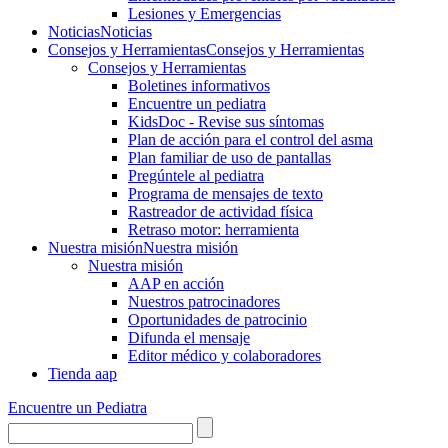
Lesiones y Emergencias
Noticias
Noticias
Consejos y Herramientas
Consejos y Herramientas
Consejos y Herramientas
Boletines informativos
Encuentre un pediatra
KidsDoc - Revise sus síntomas
Plan de acción para el control del asma
Plan familiar de uso de pantallas
Pregúntele al pediatra
Programa de mensajes de texto
Rastre​​ador de activida​d física
Retraso motor: herramienta
Nuestra misión
Nuestra misión
Nuestra misión
AAP en acción
Nuestros patrocinadores
Oportunidades de patrocinio
Difunda el mensaje
Editor médico y colaboradores
Tienda aap
Encuentre un Pediatra