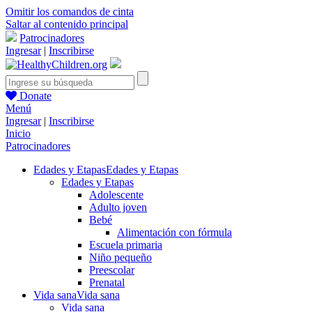
Omitir los comandos de cinta
Saltar al contenido principal
Patrocinadores
Ingresar
|
Inscribirse
Donate
Menú
Ingresar
|
Inscribirse
Inicio
Patrocinadores
Edades y Etapas
Edades y Etapas
Edades y Etapas
Adolescente
Adulto joven
Bebé
Alimentación con fórmula
Escuela primaria
Niño pequeño
Preescolar
Prenatal
Vida sana
Vida sana
Vida sana