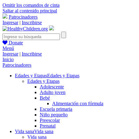
Omitir los comandos de cinta
Saltar al contenido principal
Patrocinadores
Ingresar
|
Inscribirse
Donate
Menú
Ingresar
|
Inscribirse
Inicio
Patrocinadores
Edades y Etapas
Edades y Etapas
Edades y Etapas
Adolescente
Adulto joven
Bebé
Alimentación con fórmula
Escuela primaria
Niño pequeño
Preescolar
Prenatal
Vida sana
Vida sana
Vida sana