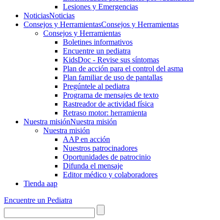
Lesiones y Emergencias
Noticias
Noticias
Consejos y Herramientas
Consejos y Herramientas
Consejos y Herramientas
Boletines informativos
Encuentre un pediatra
KidsDoc - Revise sus síntomas
Plan de acción para el control del asma
Plan familiar de uso de pantallas
Pregúntele al pediatra
Programa de mensajes de texto
Rastre​​ador de activida​d física
Retraso motor: herramienta
Nuestra misión
Nuestra misión
Nuestra misión
AAP en acción
Nuestros patrocinadores
Oportunidades de patrocinio
Difunda el mensaje
Editor médico y colaboradores
Tienda aap
Encuentre un Pediatra