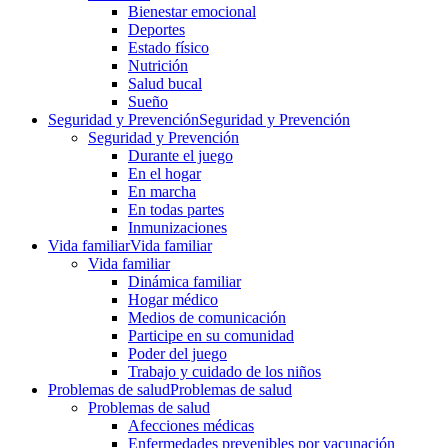
Bienestar emocional
Deportes
Estado físico
Nutrición
Salud bucal
Sueño
Seguridad y Prevención
Seguridad y Prevención
Seguridad y Prevención
Durante el juego
En el hogar
En marcha
En todas partes
Inmunizaciones
Vida familiar
Vida familiar
Vida familiar
Dinámica familiar
Hogar médico
Medios de comunicación
Participe en su comunidad
Poder del juego
Trabajo y cuidado de los niños
Problemas de salud
Problemas de salud
Problemas de salud
Afecciones médicas
Enfermedades prevenibles por vacunación