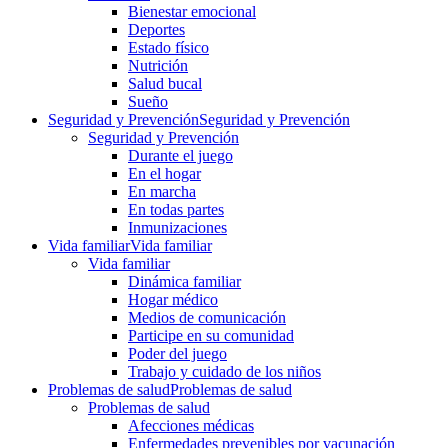
Bienestar emocional
Deportes
Estado físico
Nutrición
Salud bucal
Sueño
Seguridad y Prevención
Seguridad y Prevención
Seguridad y Prevención
Durante el juego
En el hogar
En marcha
En todas partes
Inmunizaciones
Vida familiar
Vida familiar
Vida familiar
Dinámica familiar
Hogar médico
Medios de comunicación
Participe en su comunidad
Poder del juego
Trabajo y cuidado de los niños
Problemas de salud
Problemas de salud
Problemas de salud
Afecciones médicas
Enfermedades prevenibles por vacunación