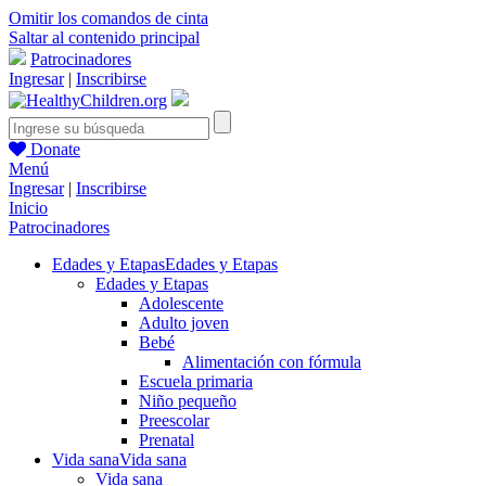
Omitir los comandos de cinta
Saltar al contenido principal
Patrocinadores
Ingresar
|
Inscribirse
Donate
Menú
Ingresar
|
Inscribirse
Inicio
Patrocinadores
Edades y Etapas
Edades y Etapas
Edades y Etapas
Adolescente
Adulto joven
Bebé
Alimentación con fórmula
Escuela primaria
Niño pequeño
Preescolar
Prenatal
Vida sana
Vida sana
Vida sana