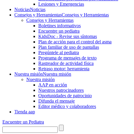
Lesiones y Emergencias
Noticias
Noticias
Consejos y Herramientas
Consejos y Herramientas
Consejos y Herramientas
Boletines informativos
Encuentre un pediatra
KidsDoc - Revise sus síntomas
Plan de acción para el control del asma
Plan familiar de uso de pantallas
Pregúntele al pediatra
Programa de mensajes de texto
Rastre​​ador de activida​d física
Retraso motor: herramienta
Nuestra misión
Nuestra misión
Nuestra misión
AAP en acción
Nuestros patrocinadores
Oportunidades de patrocinio
Difunda el mensaje
Editor médico y colaboradores
Tienda aap
Encuentre un Pediatra