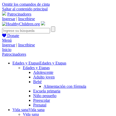
Omitir los comandos de cinta
Saltar al contenido principal
Patrocinadores
Ingresar
|
Inscribirse
Donate
Menú
Ingresar
|
Inscribirse
Inicio
Patrocinadores
Edades y Etapas
Edades y Etapas
Edades y Etapas
Adolescente
Adulto joven
Bebé
Alimentación con fórmula
Escuela primaria
Niño pequeño
Preescolar
Prenatal
Vida sana
Vida sana
Vida sana