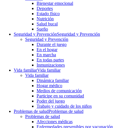
Bienestar emocional
Deportes
Estado físico
Nutrición
Salud bucal
Sueño
Seguridad y Prevención
Seguridad y Prevención
Seguridad y Prevención
Durante el juego
En el hogar
En marcha
En todas partes
Inmunizaciones
Vida familiar
Vida familiar
Vida familiar
Dinámica familiar
Hogar médico
Medios de comunicación
Participe en su comunidad
Poder del juego
Trabajo y cuidado de los niños
Problemas de salud
Problemas de salud
Problemas de salud
Afecciones médicas
Enfermedades prevenibles por vacunación