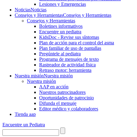
Lesiones y Emergencias
Noticias
Noticias
Consejos y Herramientas
Consejos y Herramientas
Consejos y Herramientas
Boletines informativos
Encuentre un pediatra
KidsDoc - Revise sus síntomas
Plan de acción para el control del asma
Plan familiar de uso de pantallas
Pregúntele al pediatra
Programa de mensajes de texto
Rastre​​ador de activida​d física
Retraso motor: herramienta
Nuestra misión
Nuestra misión
Nuestra misión
AAP en acción
Nuestros patrocinadores
Oportunidades de patrocinio
Difunda el mensaje
Editor médico y colaboradores
Tienda aap
Encuentre un Pediatra