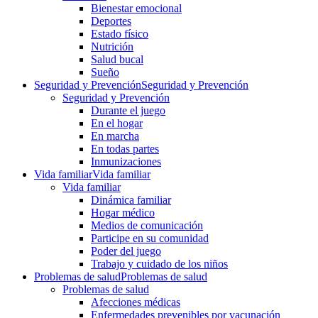
Bienestar emocional
Deportes
Estado físico
Nutrición
Salud bucal
Sueño
Seguridad y Prevención
Seguridad y Prevención
Seguridad y Prevención
Durante el juego
En el hogar
En marcha
En todas partes
Inmunizaciones
Vida familiar
Vida familiar
Vida familiar
Dinámica familiar
Hogar médico
Medios de comunicación
Participe en su comunidad
Poder del juego
Trabajo y cuidado de los niños
Problemas de salud
Problemas de salud
Problemas de salud
Afecciones médicas
Enfermedades prevenibles por vacunación