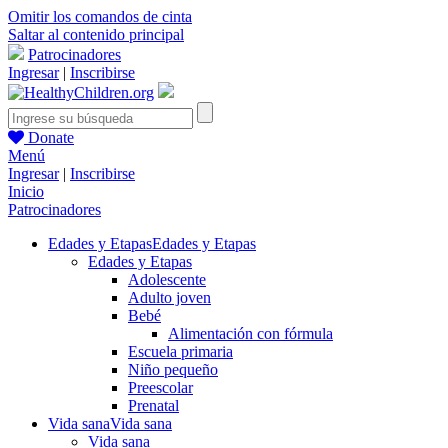
Omitir los comandos de cinta
Saltar al contenido principal
Patrocinadores
Ingresar
|
Inscribirse
Donate
Menú
Ingresar
|
Inscribirse
Inicio
Patrocinadores
Edades y Etapas
Edades y Etapas
Edades y Etapas
Adolescente
Adulto joven
Bebé
Alimentación con fórmula
Escuela primaria
Niño pequeño
Preescolar
Prenatal
Vida sana
Vida sana
Vida sana