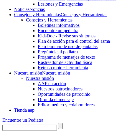
Lesiones y Emergencias
Noticias
Noticias
Consejos y Herramientas
Consejos y Herramientas
Consejos y Herramientas
Boletines informativos
Encuentre un pediatra
KidsDoc - Revise sus síntomas
Plan de acción para el control del asma
Plan familiar de uso de pantallas
Pregúntele al pediatra
Programa de mensajes de texto
Rastre​​ador de activida​d física
Retraso motor: herramienta
Nuestra misión
Nuestra misión
Nuestra misión
AAP en acción
Nuestros patrocinadores
Oportunidades de patrocinio
Difunda el mensaje
Editor médico y colaboradores
Tienda aap
Encuentre un Pediatra