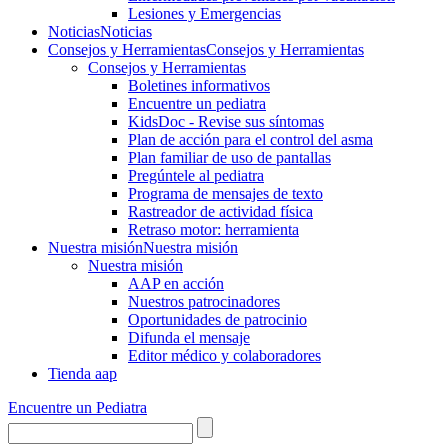
Lesiones y Emergencias
Noticias
Noticias
Consejos y Herramientas
Consejos y Herramientas
Consejos y Herramientas
Boletines informativos
Encuentre un pediatra
KidsDoc - Revise sus síntomas
Plan de acción para el control del asma
Plan familiar de uso de pantallas
Pregúntele al pediatra
Programa de mensajes de texto
Rastre​​ador de activida​d física
Retraso motor: herramienta
Nuestra misión
Nuestra misión
Nuestra misión
AAP en acción
Nuestros patrocinadores
Oportunidades de patrocinio
Difunda el mensaje
Editor médico y colaboradores
Tienda aap
Encuentre un Pediatra