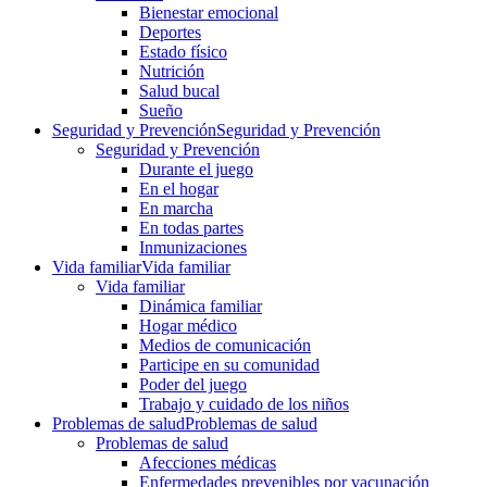
Bienestar emocional
Deportes
Estado físico
Nutrición
Salud bucal
Sueño
Seguridad y Prevención
Seguridad y Prevención
Seguridad y Prevención
Durante el juego
En el hogar
En marcha
En todas partes
Inmunizaciones
Vida familiar
Vida familiar
Vida familiar
Dinámica familiar
Hogar médico
Medios de comunicación
Participe en su comunidad
Poder del juego
Trabajo y cuidado de los niños
Problemas de salud
Problemas de salud
Problemas de salud
Afecciones médicas
Enfermedades prevenibles por vacunación