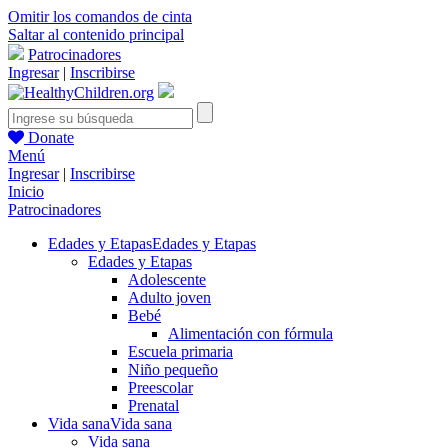
Omitir los comandos de cinta
Saltar al contenido principal
Patrocinadores
Ingresar
|
Inscribirse
Donate
Menú
Ingresar
|
Inscribirse
Inicio
Patrocinadores
Edades y Etapas
Edades y Etapas
Edades y Etapas
Adolescente
Adulto joven
Bebé
Alimentación con fórmula
Escuela primaria
Niño pequeño
Preescolar
Prenatal
Vida sana
Vida sana
Vida sana