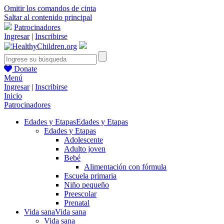
Omitir los comandos de cinta
Saltar al contenido principal
Patrocinadores
Ingresar
|
Inscribirse
Donate
Menú
Ingresar
|
Inscribirse
Inicio
Patrocinadores
Edades y Etapas
Edades y Etapas
Edades y Etapas
Adolescente
Adulto joven
Bebé
Alimentación con fórmula
Escuela primaria
Niño pequeño
Preescolar
Prenatal
Vida sana
Vida sana
Vida sana