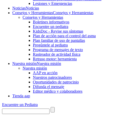
Lesiones y Emergencias
Noticias
Noticias
Consejos y Herramientas
Consejos y Herramientas
Consejos y Herramientas
Boletines informativos
Encuentre un pediatra
KidsDoc - Revise sus síntomas
Plan de acción para el control del asma
Plan familiar de uso de pantallas
Pregúntele al pediatra
Programa de mensajes de texto
Rastre​​ador de activida​d física
Retraso motor: herramienta
Nuestra misión
Nuestra misión
Nuestra misión
AAP en acción
Nuestros patrocinadores
Oportunidades de patrocinio
Difunda el mensaje
Editor médico y colaboradores
Tienda aap
Encuentre un Pediatra