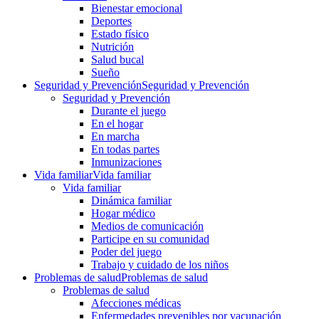
Bienestar emocional
Deportes
Estado físico
Nutrición
Salud bucal
Sueño
Seguridad y Prevención
Seguridad y Prevención
Seguridad y Prevención
Durante el juego
En el hogar
En marcha
En todas partes
Inmunizaciones
Vida familiar
Vida familiar
Vida familiar
Dinámica familiar
Hogar médico
Medios de comunicación
Participe en su comunidad
Poder del juego
Trabajo y cuidado de los niños
Problemas de salud
Problemas de salud
Problemas de salud
Afecciones médicas
Enfermedades prevenibles por vacunación