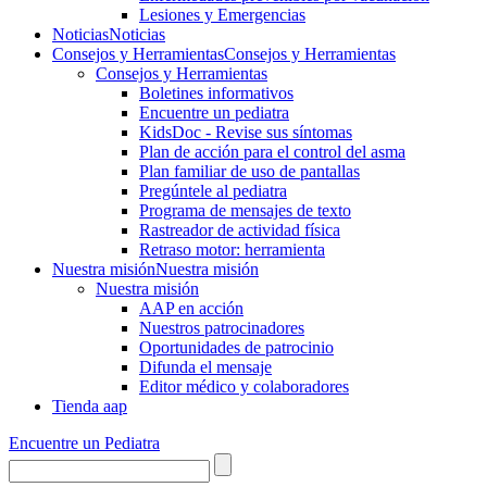
Lesiones y Emergencias
Noticias
Noticias
Consejos y Herramientas
Consejos y Herramientas
Consejos y Herramientas
Boletines informativos
Encuentre un pediatra
KidsDoc - Revise sus síntomas
Plan de acción para el control del asma
Plan familiar de uso de pantallas
Pregúntele al pediatra
Programa de mensajes de texto
Rastre​​ador de activida​d física
Retraso motor: herramienta
Nuestra misión
Nuestra misión
Nuestra misión
AAP en acción
Nuestros patrocinadores
Oportunidades de patrocinio
Difunda el mensaje
Editor médico y colaboradores
Tienda aap
Encuentre un Pediatra