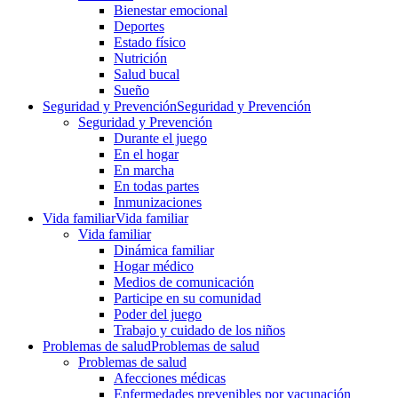
Bienestar emocional
Deportes
Estado físico
Nutrición
Salud bucal
Sueño
Seguridad y Prevención
Seguridad y Prevención
Seguridad y Prevención
Durante el juego
En el hogar
En marcha
En todas partes
Inmunizaciones
Vida familiar
Vida familiar
Vida familiar
Dinámica familiar
Hogar médico
Medios de comunicación
Participe en su comunidad
Poder del juego
Trabajo y cuidado de los niños
Problemas de salud
Problemas de salud
Problemas de salud
Afecciones médicas
Enfermedades prevenibles por vacunación