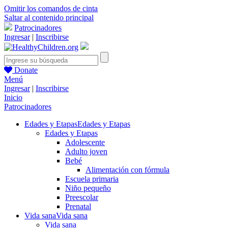
Omitir los comandos de cinta
Saltar al contenido principal
Patrocinadores
Ingresar
|
Inscribirse
Donate
Menú
Ingresar
|
Inscribirse
Inicio
Patrocinadores
Edades y Etapas
Edades y Etapas
Edades y Etapas
Adolescente
Adulto joven
Bebé
Alimentación con fórmula
Escuela primaria
Niño pequeño
Preescolar
Prenatal
Vida sana
Vida sana
Vida sana