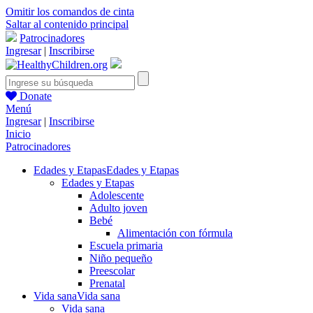
Omitir los comandos de cinta
Saltar al contenido principal
Patrocinadores
Ingresar
|
Inscribirse
Donate
Menú
Ingresar
|
Inscribirse
Inicio
Patrocinadores
Edades y Etapas
Edades y Etapas
Edades y Etapas
Adolescente
Adulto joven
Bebé
Alimentación con fórmula
Escuela primaria
Niño pequeño
Preescolar
Prenatal
Vida sana
Vida sana
Vida sana