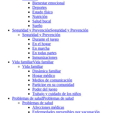
Bienestar emocional
Deportes
Estado físico
Nutrición
Salud bucal
Sueño
Seguridad y Prevención
Seguridad y Prevención
Seguridad y Prevención
Durante el juego
En el hogar
En marcha
En todas partes
Inmunizaciones
Vida familiar
Vida familiar
Vida familiar
Dinámica familiar
Hogar médico
Medios de comunicación
Participe en su comunidad
Poder del juego
Trabajo y cuidado de los niños
Problemas de salud
Problemas de salud
Problemas de salud
Afecciones médicas
Enfermedades prevenibles por vacunación