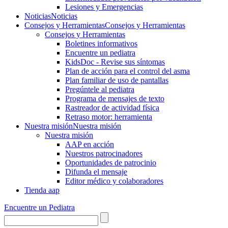
Lesiones y Emergencias
Noticias
Noticias
Consejos y Herramientas
Consejos y Herramientas
Consejos y Herramientas
Boletines informativos
Encuentre un pediatra
KidsDoc - Revise sus síntomas
Plan de acción para el control del asma
Plan familiar de uso de pantallas
Pregúntele al pediatra
Programa de mensajes de texto
Rastre​​ador de activida​d física
Retraso motor: herramienta
Nuestra misión
Nuestra misión
Nuestra misión
AAP en acción
Nuestros patrocinadores
Oportunidades de patrocinio
Difunda el mensaje
Editor médico y colaboradores
Tienda aap
Encuentre un Pediatra