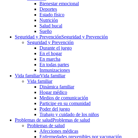
Bienestar emocional
Deportes
Estado físico
Nutrición
Salud bucal
Sueño
Seguridad y Prevención
Seguridad y Prevención
Seguridad y Prevención
Durante el juego
En el hogar
En marcha
En todas partes
Inmunizaciones
Vida familiar
Vida familiar
Vida familiar
Dinámica familiar
Hogar médico
Medios de comunicación
Participe en su comunidad
Poder del juego
Trabajo y cuidado de los niños
Problemas de salud
Problemas de salud
Problemas de salud
Afecciones médicas
Enfermedades prevenibles por vacunación