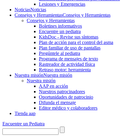
Lesiones y Emergencias
Noticias
Noticias
Consejos y Herramientas
Consejos y Herramientas
Consejos y Herramientas
Boletines informativos
Encuentre un pediatra
KidsDoc - Revise sus síntomas
Plan de acción para el control del asma
Plan familiar de uso de pantallas
Pregúntele al pediatra
Programa de mensajes de texto
Rastre​​ador de activida​d física
Retraso motor: herramienta
Nuestra misión
Nuestra misión
Nuestra misión
AAP en acción
Nuestros patrocinadores
Oportunidades de patrocinio
Difunda el mensaje
Editor médico y colaboradores
Tienda aap
Encuentre un Pediatra