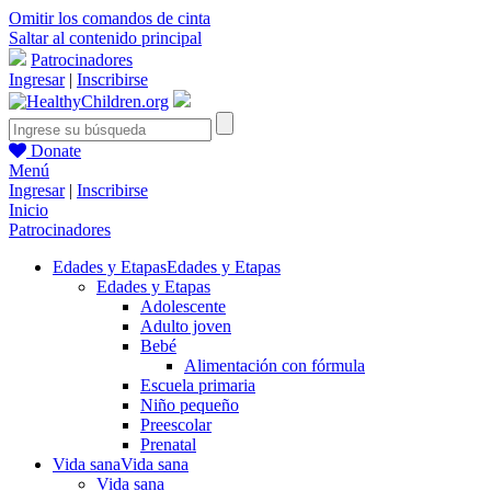
Omitir los comandos de cinta
Saltar al contenido principal
Patrocinadores
Ingresar
|
Inscribirse
Donate
Menú
Ingresar
|
Inscribirse
Inicio
Patrocinadores
Edades y Etapas
Edades y Etapas
Edades y Etapas
Adolescente
Adulto joven
Bebé
Alimentación con fórmula
Escuela primaria
Niño pequeño
Preescolar
Prenatal
Vida sana
Vida sana
Vida sana