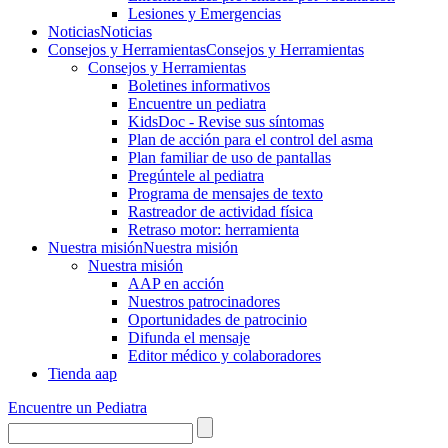
Lesiones y Emergencias
Noticias
Noticias
Consejos y Herramientas
Consejos y Herramientas
Consejos y Herramientas
Boletines informativos
Encuentre un pediatra
KidsDoc - Revise sus síntomas
Plan de acción para el control del asma
Plan familiar de uso de pantallas
Pregúntele al pediatra
Programa de mensajes de texto
Rastre​​ador de activida​d física
Retraso motor: herramienta
Nuestra misión
Nuestra misión
Nuestra misión
AAP en acción
Nuestros patrocinadores
Oportunidades de patrocinio
Difunda el mensaje
Editor médico y colaboradores
Tienda aap
Encuentre un Pediatra