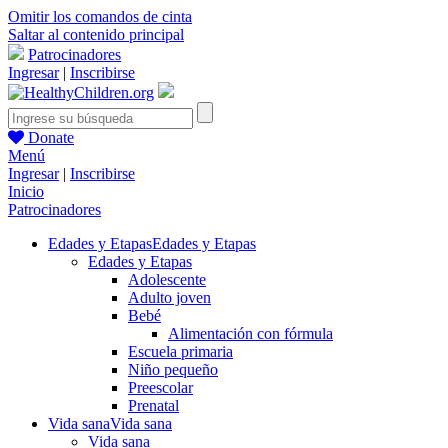
Omitir los comandos de cinta
Saltar al contenido principal
Patrocinadores
Ingresar
|
Inscribirse
Donate
Menú
Ingresar
|
Inscribirse
Inicio
Patrocinadores
Edades y Etapas
Edades y Etapas
Edades y Etapas
Adolescente
Adulto joven
Bebé
Alimentación con fórmula
Escuela primaria
Niño pequeño
Preescolar
Prenatal
Vida sana
Vida sana
Vida sana