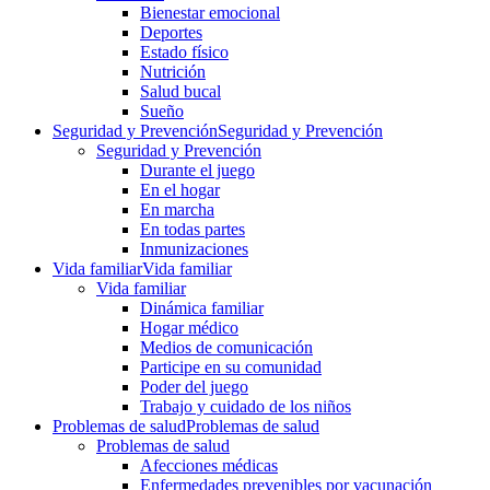
Bienestar emocional
Deportes
Estado físico
Nutrición
Salud bucal
Sueño
Seguridad y Prevención
Seguridad y Prevención
Seguridad y Prevención
Durante el juego
En el hogar
En marcha
En todas partes
Inmunizaciones
Vida familiar
Vida familiar
Vida familiar
Dinámica familiar
Hogar médico
Medios de comunicación
Participe en su comunidad
Poder del juego
Trabajo y cuidado de los niños
Problemas de salud
Problemas de salud
Problemas de salud
Afecciones médicas
Enfermedades prevenibles por vacunación